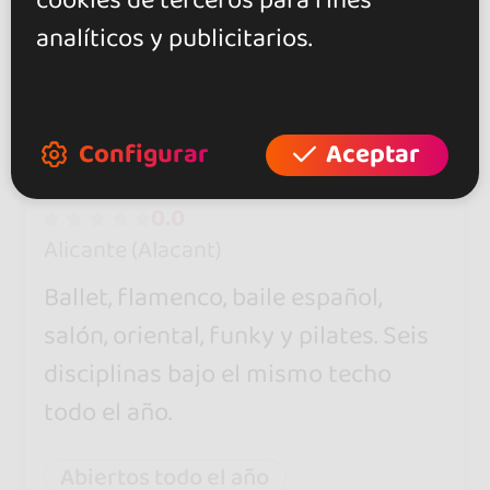
cookies de terceros para fines
analíticos y publicitarios.
Configurar
Aceptar
MG Estudio de Danza
0.0
Alicante (Alacant)
Ballet, flamenco, baile español,
salón, oriental, funky y pilates. Seis
disciplinas bajo el mismo techo
todo el año.
Abiertos todo el año