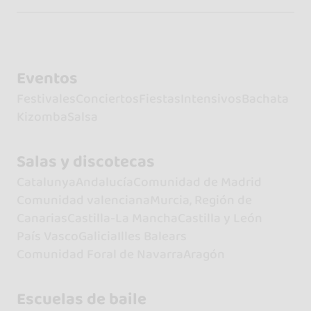
Eventos
Festivales
Conciertos
Fiestas
Intensivos
Bachata
Kizomba
Salsa
Salas y discotecas
Catalunya
Andalucía
Comunidad de Madrid
Comunidad valenciana
Murcia, Región de
Canarias
Castilla-La Mancha
Castilla y León
País Vasco
Galicia
Illes Balears
Comunidad Foral de Navarra
Aragón
Escuelas de baile