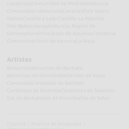
Catalunya
Comunidad de Madrid
Andalucía
Comunidad valenciana
Canarias
País Vasco
Galicia
Castilla y León
Castilla-La Mancha
Illes Balears
Aragón
Murcia, Región de
Extremadura
Principado de Asturias
Cantabria
Comunidad Foral de Navarra
La Rioja
Artistas
Bailarines
Bailarines de Bachata
Bailarines de Kizomba
Bailarines de Salsa
Cantantes
Cantantes de Bachata
Cantantes de Kizomba
Cantantes de Salsa
DJs
DJs de Bachata
DJs de Kizomba
DJs de Salsa
Cookies
Política de privacidad