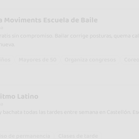
 Moviments Escuela de Baile
na
ratis sin compromiso. Bailar corrige posturas, quema ca
nueva.
iños
Mayores de 50
Organiza congresos
Coreo
itmo Latino
na
 y bachata todas las tardes entre semana en Castellón. E
iso de permanencia
Clases de tarde