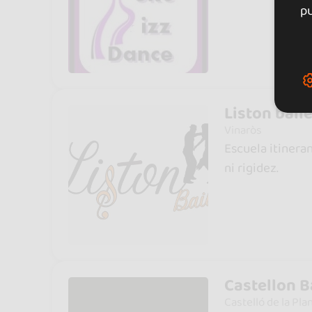
pu
Liston bail
Vinaròs
Escuela itinera
ni rigidez.
Castellon B
Castelló de la Pla