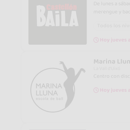
De lunes a sába
merengue y bac
Todos los niv
Hoy jueves a
Marina Llun
La Vall d'Uixó
Centro con disci
Hoy jueves a