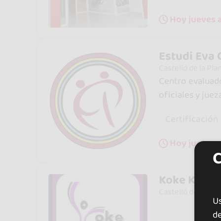
Hoy jueves a
Estudi Eva 
Castelló de la Pla
Centro evaluado
oficiales y juez
Certificación 
Hoy jueves 
Koke Kizz 
Castelló de la Pla
U
de