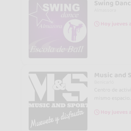
Swing Danc
Almassora
Hoy jueves a
Music and 
Benicarló
Centro de activi
mismo espacio.
Hoy jueves 