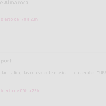
e Almazora
bierto de 17h a 23h
Sport
dades dirigidas con soporte musical: step, aerobic, CUBB
abierto de 09h a 23h