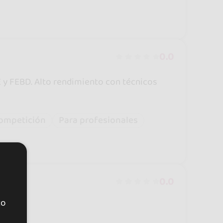
0.0
E y FEBD. Alto rendimiento con técnicos
ompetición
Para profesionales
0.0
to