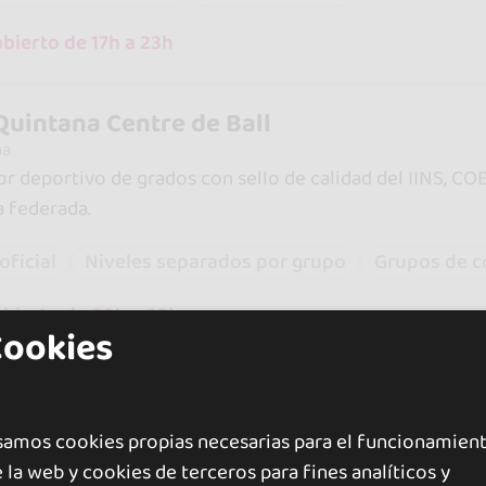
bierto de 17h a 23h
Quintana Centre de Ball
na
r deportivo de grados con sello de calidad del IINS, CO
a federada.
oficial
Niveles separados por grupo
Grupos de c
abierto de 09h a 23h
Cookies
Dance
na
samos cookies propias necesarias para el funcionamien
 la web y cookies de terceros para fines analíticos y