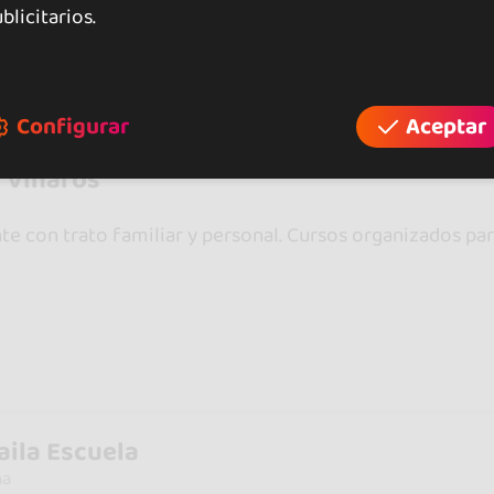
blicitarios.
Configurar
Aceptar
e Vinaròs
nte con trato familiar y personal. Cursos organizados p
aila Escuela
na