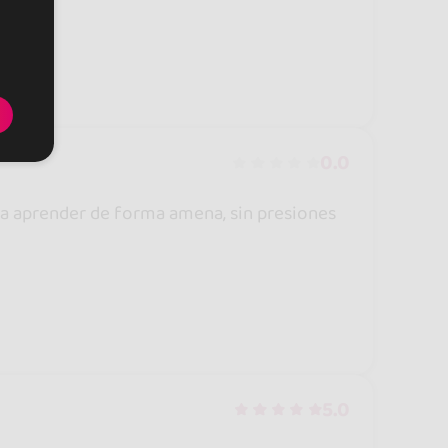
0.0
ara aprender de forma amena, sin presiones
5.0