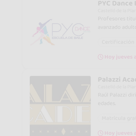
PYC Dance E
Castelló de la Pla
Profesores titu
avanzado adult
Certificación 
Hoy jueves 
Palazzi Ac
Castelló de la Pla
Raúl Palazzi di
edades.
Matrícula gra
Hoy jueves a