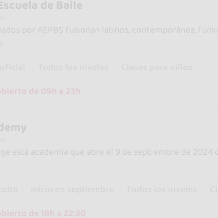
scuela de Baile
na
lados por AEPBS fusionan latinos, contemporánea, funky 
o.
oficial
Todos los niveles
Clases para niños
abierto de 09h a 23h
ademy
na
rige esta academia que abre el 9 de septiembre de 2024 c
tuita
Inicio en septiembre
Todos los niveles
C
bierto de 18h a 22:30