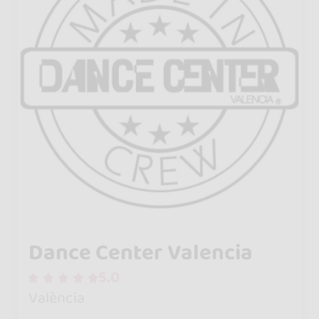
Dance Center Valencia
5.0
València