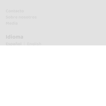
Contacto
Sobre nosotros
Media
Idioma
Español
English
¡Síguenos!
Eventos
Festivales
Conciertos
Fiestas
Intensivos
Bachata