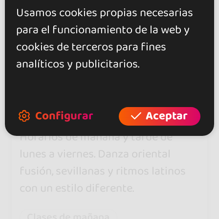
Usamos cookies propias necesarias
para el funcionamiento de la web y
cookies de terceros para fines
analíticos y publicitarios.
Bety Morales Estudio de
Danza
0.0
Configurar
Aceptar
Jaén
Horarios de mañana y tarde de
lunes a viernes. Danza oriental
fusión, sevillanas y ritmos latinos
con un estilo diferente.
Clases de mañana