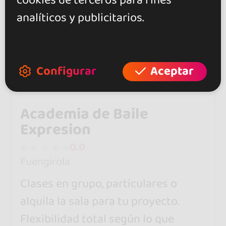
cookies de terceros para fines
analíticos y publicitarios.
Configurar
Aceptar
Academia de Baile
Expresion
0.0
Fuengirola
Clases en grupo, particulares o
alquila la sala para tu proyecto.
Flexibilidad total según lo que