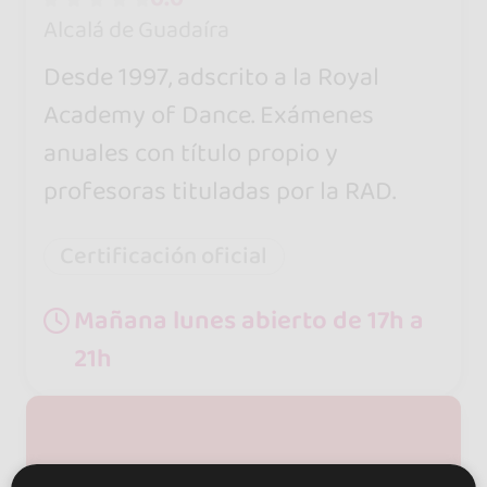
Alcalá de Guadaíra
Desde 1997, adscrito a la Royal
Academy of Dance. Exámenes
anuales con título propio y
profesoras tituladas por la RAD.
Certificación oficial
Mañana lunes abierto de 17h a
21h