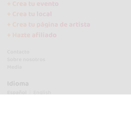
+ Crea tu evento
+ Crea tu local
+ Crea tu página de artista
+ Hazte afiliado
Contacto
Sobre nosotros
Media
Idioma
Español
English
¡Síguenos!