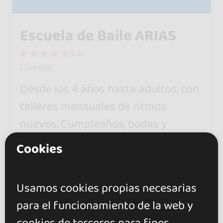
Escuela de Baile ARIAS
5.0
Cheste
Desde los 4 años hasta adultos, con
talleres mensuales de ritmos
nuevos. Cumpleaños, bodas y
despedidas también tienen hueco
Cookies
aquí.
Usamos cookies propias necesarias
Todos los niveles
para el funcionamiento de la web y
Clases para niños
Clases particulares