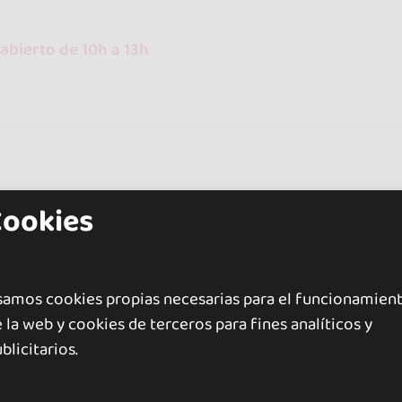
abierto de 10h a 13h
 con bailarines profesionales. Cultura, buen ambiente y d
Cookies
bsoluto
Sin pareja necesaria
Sin prueba de nivel
revia obligatoria
samos cookies propias necesarias para el funcionamien
 la web y cookies de terceros para fines analíticos y
abierto de 10h a 22h
blicitarios.