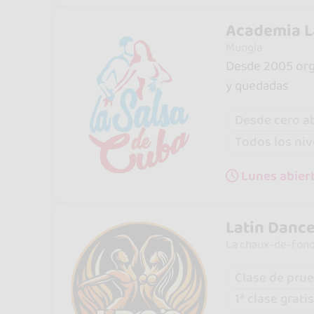
Academia L
Mungia
Desde 2005 orga
y quedadas
Desde cero a
Todos los niv
Lunes abiert
Latin Dance
La chaux-de-fon
Clase de prue
1ª clase gratis