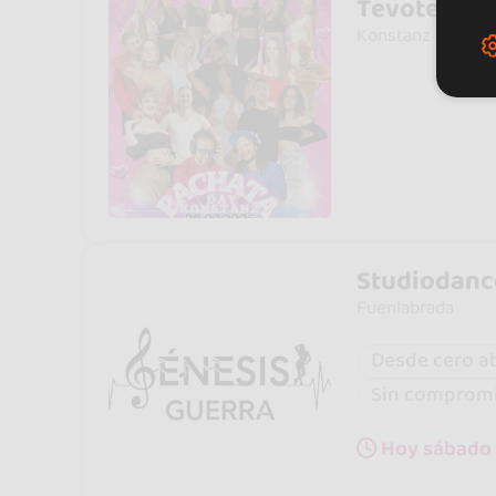
Tevote Tan
Konstanz
Studiodanc
Fuenlabrada
Desde cero a
Sin comprom
Hoy sábado 