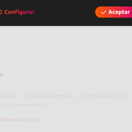
z-College Konstanz
Configurar
Aceptar
e
bsoluto
Sin pareja necesaria
Certificación oficial
iso de permanencia
abierto de h a h