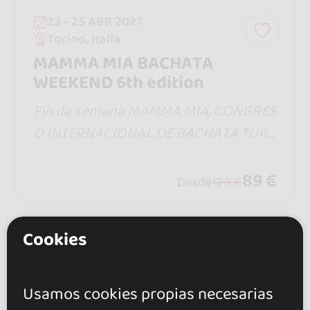
23 - 25 ABR 2027
Torino, Italia
MAMMA MIA BACHATA
WEEKEND 6th edition
Fin de semana MAMMA MIA, CONGRES
O INTERNACIONAL DE BACHATA TURÍ
N, ITALIA ¡Extravagancia italiana! Prep
árate para la edición más grande y em
89 €
Desde
129 €
ocionante hasta la fecha del MAMMA
MIA Weekend
Cookies
Mostrando 1 de 1
Usamos cookies propias necesarias