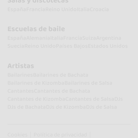
Salas y discotecas
España
Francia
Reino Unido
Italia
Croacia
Escuelas de baile
España
Alemania
Italia
Francia
Suiza
Argentina
Suecia
Reino Unido
Países Bajos
Estados Unidos
Artistas
Bailarines
Bailarines de Bachata
Bailarines de Kizomba
Bailarines de Salsa
Cantantes
Cantantes de Bachata
Cantantes de Kizomba
Cantantes de Salsa
DJs
DJs de Bachata
DJs de Kizomba
DJs de Salsa
Cookies
Política de privacidad