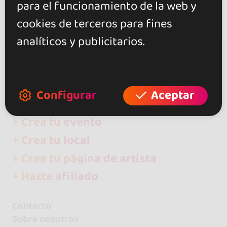
para el funcionamiento de la web y
cookies de terceros para fines
analíticos y publicitarios.
go&dance
Eventos
Configurar
Aceptar
+ Crea tu evento
+ Crea tu local
+ Crea tu página de artista
+ Hazte afiliado
Contacto
Sobre nosotros