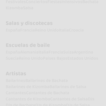
Festivales
Conciertos
Fiestas
Intensivos
Bachata
Kizomba
Salsa
Salas y discotecas
España
Francia
Reino Unido
Italia
Croacia
Escuelas de baile
España
Alemania
Italia
Francia
Suiza
Argentina
Suecia
Reino Unido
Países Bajos
Estados Unidos
Artistas
Bailarines
Bailarines de Bachata
Bailarines de Kizomba
Bailarines de Salsa
Cantantes
Cantantes de Bachata
Cantantes de Kizomba
Cantantes de Salsa
DJs
DJs de Bachata
DJs de Kizomba
DJs de Salsa