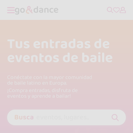
Tus entradas de
eventos de baile
Conéctate con la mayor comunidad
de baile latino en Europa.
¡Compra entradas, disfruta de
eventos y aprende a bailar!
Busca
eventos, lugares..