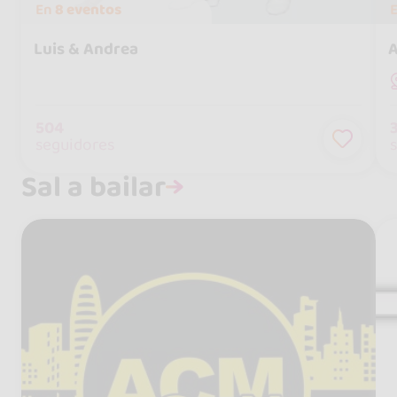
En
8 eventos
Luis & Andrea
A
504
seguidores
Sal a bailar