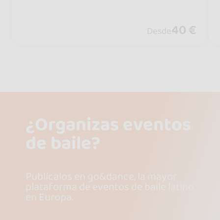
EDITION )
40 €
Desde
¿Organizas eventos
de baile?
Publícalos en go&dance, la mayor
plataforma de eventos de baile latino
en Europa.