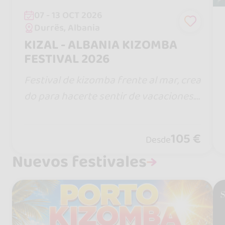
07 - 13 OCT 2026
Durrës, Albania
KIZAL - ALBANIA KIZOMBA
FESTIVAL 2026
Festival de kizomba frente al mar, crea
do para hacerte sentir de vacaciones.
Disfruta del sol, la playa y la magia de l
a Riviera Albanesa en un entorno únic
105 €
Desde
o y lleno de ritmo.
Nuevos festivales