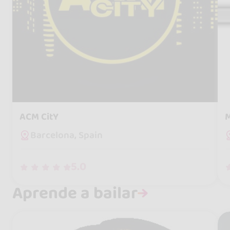
ACM CitY
M
Barcelona, Spain
5.0
Aprende a bailar