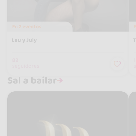
En
2 eventos
Lau y July
82
1
seguidores
Sal a bailar