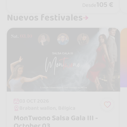
105 €
Desde
o y lleno de ritmo.
Nuevos festivales
03 OCT 2026
Brabant wallon, Bélgica
MonTwono Salsa Gala III -
October 03