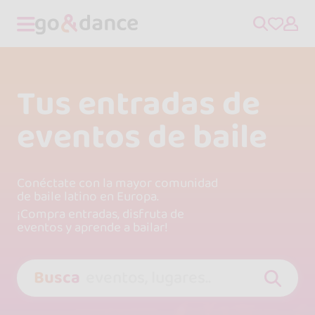
Tus entradas de
eventos de baile
Conéctate con la mayor comunidad
de baile latino en Europa.
¡Compra entradas, disfruta de
eventos y aprende a bailar!
Busca
eventos, lugares..