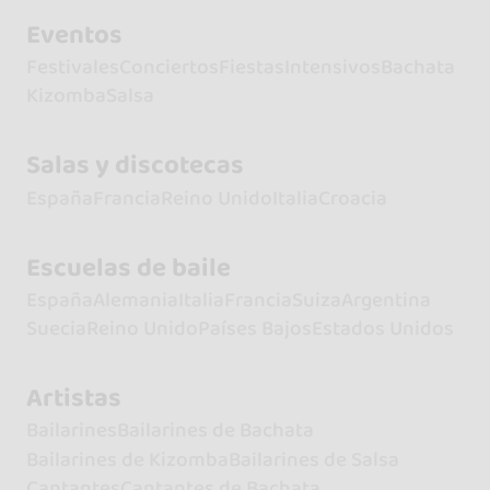
Eventos
Festivales
Conciertos
Fiestas
Intensivos
Bachata
Kizomba
Salsa
Salas y discotecas
España
Francia
Reino Unido
Italia
Croacia
Escuelas de baile
España
Alemania
Italia
Francia
Suiza
Argentina
Suecia
Reino Unido
Países Bajos
Estados Unidos
Artistas
Bailarines
Bailarines de Bachata
Bailarines de Kizomba
Bailarines de Salsa
Cantantes
Cantantes de Bachata