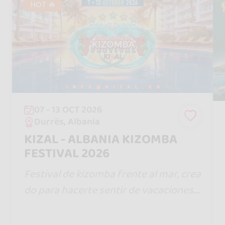
HOT 🔥
07 - 13 OCT 2026
Durrës, Albania
KIZAL - ALBANIA KIZOMBA
FESTIVAL 2026
Festival de kizomba frente al mar, crea
do para hacerte sentir de vacaciones.
Disfruta del sol, la playa y la magia de l
a Riviera Albanesa en un entorno únic