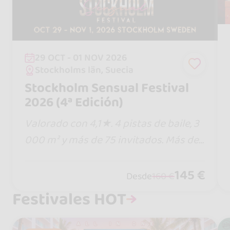
29 OCT - 01 NOV 2026
Stockholms län, Suecia
Stockholm Sensual Festival
2026 (4ª Edición)
Valorado con 4,1★. 4 pistas de baile, 3
000 m² y más de 75 invitados. Más de
800 amantes de la bachata y la kizom
ba. ¡Come, duerme y baila en un mismo
145 €
Desde
160 €
local! Las entradas anteriores se agot
Festivales HOT
aron... ¡Compra ya tu categoría antes d
e que suban los precios!