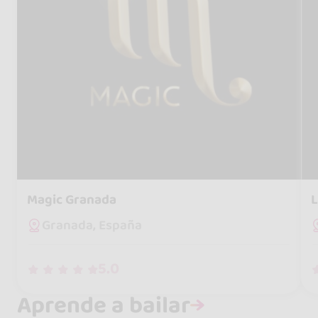
Magic Granada
L
Granada, España
5.0
Aprende a bailar