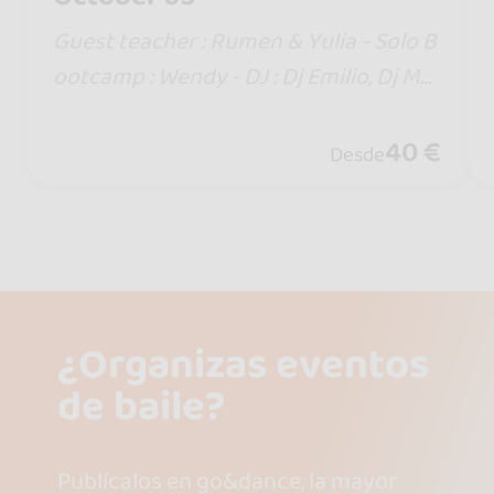
Guest teacher : Rumen & Yulia - Solo B
ootcamp : Wendy - DJ : Dj Emilio, Dj Ma
mbuel & Dj Lukas DJ : Dj Mambuel & Dj
Lukas
40 €
Desde
¿Organizas eventos
de baile?
Publícalos en go&dance, la mayor