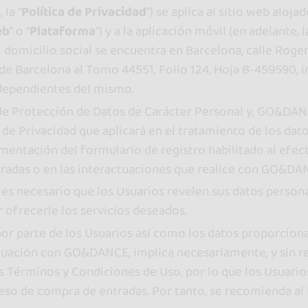
 la “
Política de Privacidad
”) se aplica al sitio web alo
eb
” o “
Plataforma
”) y a la aplicación móvil (en adelante, la
omicilio social se encuentra en Barcelona, calle Roger,
de Barcelona al Tomo 44551, Folio 124, Hoja B-459590, in
 dependientes del mismo.
de Protección de Datos de Carácter Personal y, GO&DANCE
ca de Privacidad que aplicará en el tratamiento de los dat
mentación del formulario de registro habilitado al efect
radas o en las interactuaciones que realice con GO&DA
o es necesario que los Usuarios revelen sus datos perso
 ofrecerle los servicios deseados.
or parte de los Usuarios así como los datos proporcion
tuación con GO&DANCE, implica necesariamente, y sin re
 Términos y Condiciones de Uso, por lo que los Usuarios 
so de compra de entradas. Por tanto, se recomienda al U