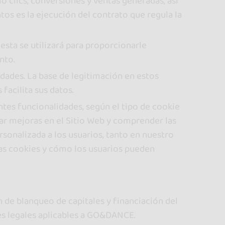
 clics, conversiones y ventas generadas, así
os es la ejecución del contrato que regula la
esta se utilizará para proporcionarle
nto.
lidades. La base de legitimación en estos
facilita sus datos.
ntes funcionalidades, según el tipo de cookie
zar mejoras en el Sitio Web y comprender las
rsonalizada a los usuarios, tanto en nuestro
las cookies y cómo los usuarios pueden
n de blanqueo de capitales y financiación del
nes legales aplicables a GO&DANCE.