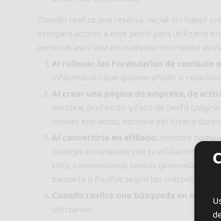
Cuando realiza una reserva inicial sin haber c
otorgará acceso a este perfil para utilizarlo e
personal asociada en cualquier momento env
Al rellenar los Formularios de contacto
información que quieras añadir o relaciona
Al crear una página de empresa, de artis
nombre, profesión y foto de perfil (página
vender entradas); nombre del local y datos 
Al convertirte en afiliado:
nombre completo
contigo en relación con tu afiliación. Ta
clics, conversiones, ventas generadas, etc
bancaria o PayPal, según los métodos de p
Cuando realice una búsqueda en nuestr
U
utilizando.
de