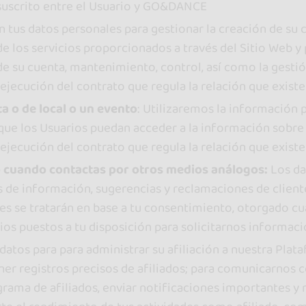
 suscrito entre el Usuario y GO&DANCE
rán tus datos personales para gestionar la creación de su
de los servicios proporcionados a través del Sitio Web y 
 de su cuenta, mantenimiento, control, así como la gest
ejecución del contrato que regula la relación que existe 
ta o de local o un evento
: Utilizaremos la información
 que los Usuarios puedan acceder a la información sobre l
ejecución del contrato que regula la relación que existe 
 o cuando contactas por otros medios análogos:
Los da
es de información, sugerencias y reclamaciones de client
res se tratarán en base a tu consentimiento, otorgado c
os puestos a tu disposición para solicitarnos informació
datos para para administrar su afiliación a nuestra Plataf
ner registros precisos de afiliados; para comunicarnos c
rama de afiliados, enviar notificaciones importantes y r