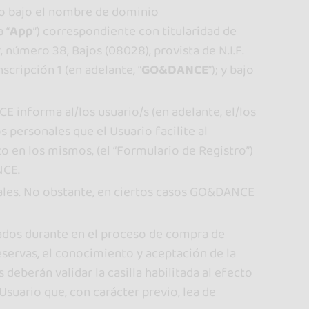
jado bajo el nombre de dominio
 “
App
”) correspondiente con titularidad de
 número 38, Bajos (08028), provista de N.I.F.
scripción 1 (en adelante, “
GO&DANCE
”); y bajo
 informa al/los usuario/s (en adelante, el/los
os personales que el Usuario facilite al
o en los mismos, (el “Formulario de Registro”)
NCE.
nales. No obstante, en ciertos casos GO&DANCE
ados durante en el proceso de compra de
servas, el conocimiento y aceptación de la
deberán validar la casilla habilitada al efecto
suario que, con carácter previo, lea de