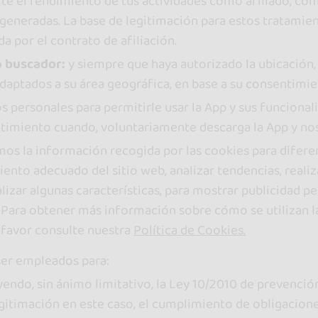
e el rendimiento de tus actividades como afiliado, como
generadas. La base de legitimación para estos tratamient
da por el contrato de afiliación.
o buscador:
y siempre que haya autorizado la ubicación, 
daptados a su área geográfica, en base a su consentimie
os personales para permitirle usar la App y sus funciona
timiento cuando, voluntariamente descarga la App y nos 
mos la información recogida por las cookies para difere
iento adecuado del sitio web, analizar tendencias, reali
izar algunas características, para mostrar publicidad pe
. Para obtener más información sobre cómo se utilizan 
r favor consulte nuestra
Política de Cookies.
ser empleados para:
uyendo, sin ánimo limitativo, la Ley 10/2010 de prevenció
legitimación en este caso, el cumplimiento de obligacio