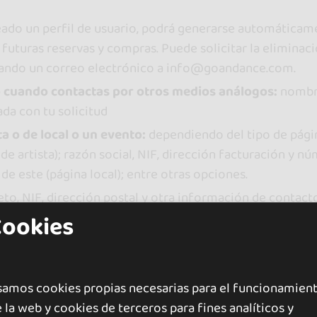
reado un perfil de usuario, podrá generarse automáticame
n futuras reservas y compras. Puede solicitar la eliminac
iando un correo electrónico a info@goandance.com.
 o cuando contactas por otros medios análogos:
nombre
da con tu solicitud
ta o de local o un evento:
dependiendo del tipo de págin
 de artista); razón social, NIF, dirección facturación y
de este (página local); entre otras opciones.
, NIF, dirección postal y otra información de contact
mbién recopilamos información relacionada con el rendi
Cookies
. Para el pago de las comisiones, podremos solicitarte i
ago disponibles.
o buscador:
podemos tratar su ubicación si acepta compa
samos cookies propias necesarias para el funcionamien
 la web y cookies de terceros para fines analíticos y