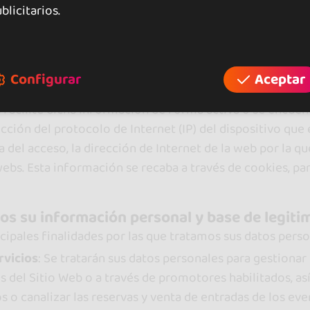
os su nombre para poder navegar por la misma y el acces
blicitarios.
amos datos de las interacciones y transacciones con re
 se relaciona con su cuenta o perfil).
Configurar
Aceptar
cabamos y almacenamos datos de uso y estadísticas glob
s facilite dicha información de forma activa o se encu
ción del protocolo de Internet (IP) del dispositivo qu
ora del acceso, la dirección de Internet de la web por la 
ebs. Esta información se recaba a través de cookies, p
mos su información personal y base de legiti
ipales finalidades por las que tratamos sus datos perso
rvicios
: Se tratarán sus datos personales para gestiona
del Sitio Web o a través de promotores habilitados, así
o canalizar las reservas y venta de entradas de los eve