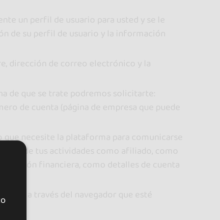
nte un perfil de usuario para usted y se le
ión de su perfil de usuario y la información
, dirección de correo electrónico y la
a de que se trate podremos solicitarte:
 número de cuenta (página de empresa que puede
o que necesite la plataforma para comunicarse
miento de tus actividades como afiliado, como
nformación financiera, como detalles de cuenta
rtirla a través del navegador que esté
to