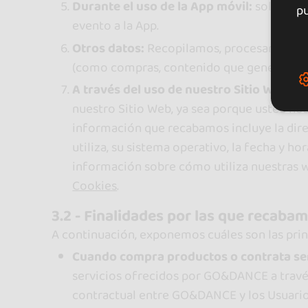
Durante el uso de la App móvil:
solicitam
pu
evento a la App.
Otros datos:
Recopilamos, procesamos y us
(como compras, contenido que genera o que
A través del uso de nuestro Sitio Web:
Re
nuestro Sitio Web, ya sea porque usted no
información que recabamos incluye la direc
utiliza, su sistema operativo, la fecha y h
información sobre cómo utiliza nuestras w
Cookies
.
3.2 - Finalidades por las que recaba
A continuación, exponemos cuáles son las princ
Cuando compra productos o contrata se
servicios ofrecidos por GO&DANCE a través 
contractual entre GO&DANCE y los Usuarios 