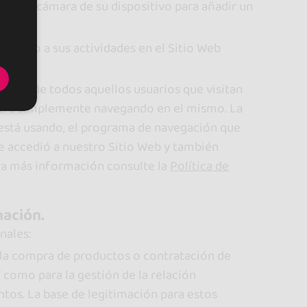
o a la cámara de su dispositivo para añadir un
specto a sus actividades en el Sitio Web
ales de todos aquellos usuarios que visitan
entre simplemente navegando en el mismo. La
e está usando, el programa de navegación que
que accedió a nuestro Sitio Web y también
ara más información consulte la
Política de
mación.
nales:
r la compra de productos o contratación de
 como para la gestión de la relación
ntos. La base de legitimación para estos