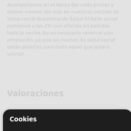
Acompáñanos en el Barça Bar cada primer y
último viernes del mes en nuestras noches de
Salsa con la Academia de Salsa! El baile social
comienza a las 21h con ofertas en bebidas
toda la noche. No es necesario reservar con
antelación, ya que las noches de salsa social
están abiertas para todo aquel que quiera
unirse!
Valoraciones
5.0
Cookies
1 opinion