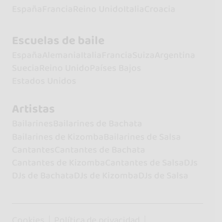
España
Francia
Reino Unido
Italia
Croacia
Escuelas de baile
España
Alemania
Italia
Francia
Suiza
Argentina
Suecia
Reino Unido
Países Bajos
Estados Unidos
Artistas
Bailarines
Bailarines de Bachata
Bailarines de Kizomba
Bailarines de Salsa
Cantantes
Cantantes de Bachata
Cantantes de Kizomba
Cantantes de Salsa
DJs
DJs de Bachata
DJs de Kizomba
DJs de Salsa
Cookies
Política de privacidad