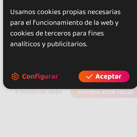
Usamos cookies propias necesarias
Benet Rins Tena
para el funcionamiento de la web y
27 nov 2015
cookies de terceros para fines
analíticos y publicitarios.
the best place to dance salsa in
Glasgow!!!!
Configurar
Aceptar
+ Mostrar más
Valora este local