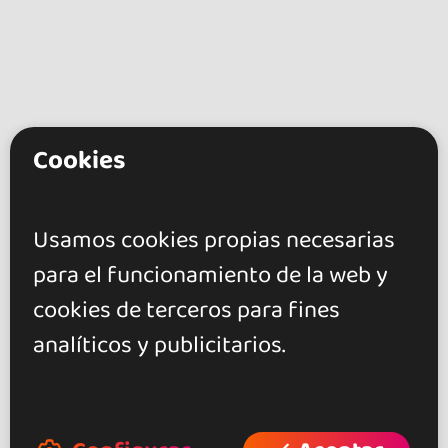
Cookies
go&dance
Artistas
Usamos cookies propias necesarias
Dj Victor
para el funcionamiento de la web y
cookies de terceros para fines
+ Crea tu evento
analíticos y publicitarios.
+ Crea tu local
+ Crea tu página de artista
+ Hazte afiliado