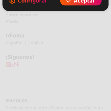
Configurar
Aceptar
Contacto
Sobre nosotros
Media
Idioma
Español
English
¡Síguenos!
Eventos
Festivales
Conciertos
Fiestas
Intensivos
Bachata