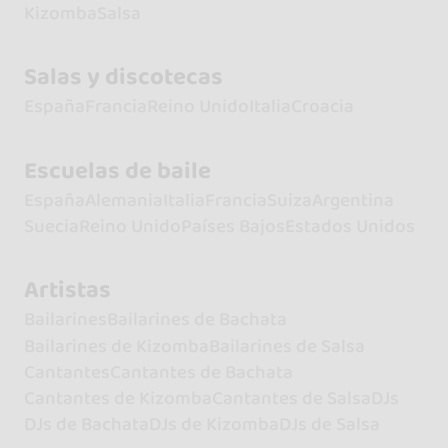
Kizomba
Salsa
Salas y discotecas
España
Francia
Reino Unido
Italia
Croacia
Escuelas de baile
España
Alemania
Italia
Francia
Suiza
Argentina
Suecia
Reino Unido
Países Bajos
Estados Unidos
Artistas
Bailarines
Bailarines de Bachata
Bailarines de Kizomba
Bailarines de Salsa
Cantantes
Cantantes de Bachata
Cantantes de Kizomba
Cantantes de Salsa
DJs
DJs de Bachata
DJs de Kizomba
DJs de Salsa