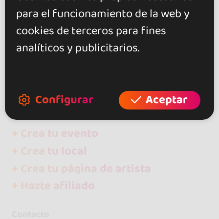
para el funcionamiento de la web y
cookies de terceros para fines
analíticos y publicitarios.
go&dance
Artistas
Configurar
Aceptar
Ruben y Pili - Salsa Migente
+ Crea tu evento
+ Crea tu local
+ Crea tu página de artista
+ Hazte afiliado
Contacto