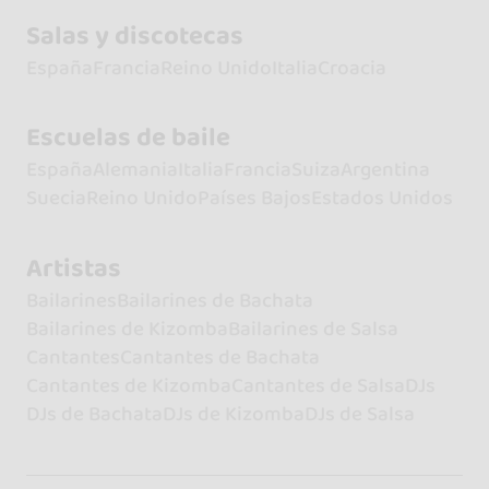
Salas y discotecas
España
Francia
Reino Unido
Italia
Croacia
Escuelas de baile
España
Alemania
Italia
Francia
Suiza
Argentina
Suecia
Reino Unido
Países Bajos
Estados Unidos
Artistas
Bailarines
Bailarines de Bachata
Bailarines de Kizomba
Bailarines de Salsa
Cantantes
Cantantes de Bachata
Cantantes de Kizomba
Cantantes de Salsa
DJs
DJs de Bachata
DJs de Kizomba
DJs de Salsa