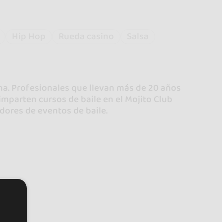
Hip Hop
Rueda casino
Salsa
a. Profesionales que llevan más de 20 años
imparten cursos de baile en el Mojito Club
dores de eventos de baile.