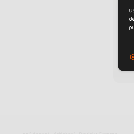
U
de
pu