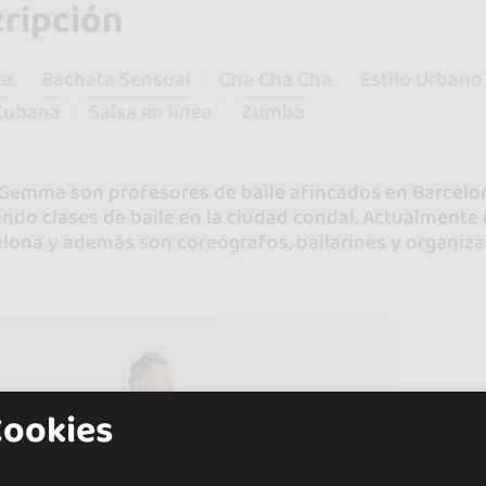
ripción
ta
Bachata Sensual
Cha Cha Cha
Estilo Urbano
 Cubana
Salsa en línea
Zumba
 Gemma son profesores de baile afincados en Barcelon
ndo clases de baile en la ciudad condal. Actualmente 
lona y además son coreógrafos, bailarines y organiza
Cookies