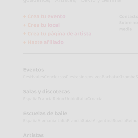
go&dance
Artistas
David y Gemma
+ Crea tu evento
Contact
Sobre no
+ Crea tu local
Media
+ Crea tu página de artista
+ Hazte afiliado
Eventos
Festivales
Conciertos
Fiestas
Intensivos
Bachata
Kizomba
S
Salas y discotecas
España
Francia
Reino Unido
Italia
Croacia
Escuelas de baile
España
Alemania
Italia
Francia
Suiza
Argentina
Suecia
Reino
Artistas