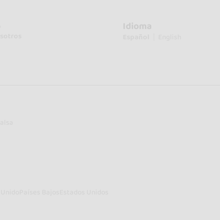
Idioma
o
sotros
Español
English
alsa
 Unido
Países Bajos
Estados Unidos