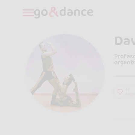
Da
Profeso
organiz
13
segu