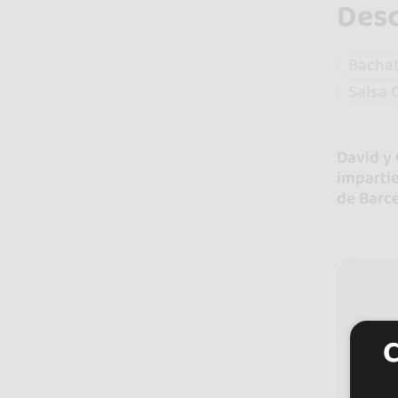
Desc
Bacha
Salsa
David y
impartie
de Barce