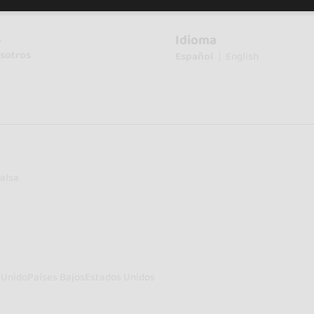
Idioma
o
sotros
Español
English
alsa
 Unido
Países Bajos
Estados Unidos