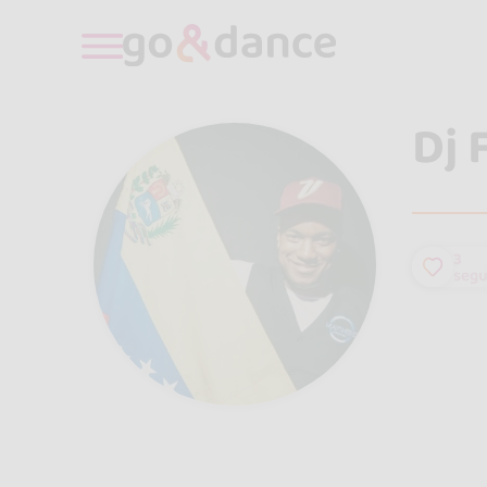
Dj 
3
segu