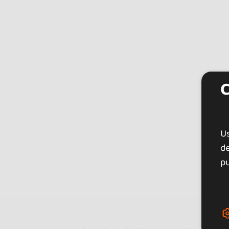
U
de
pu