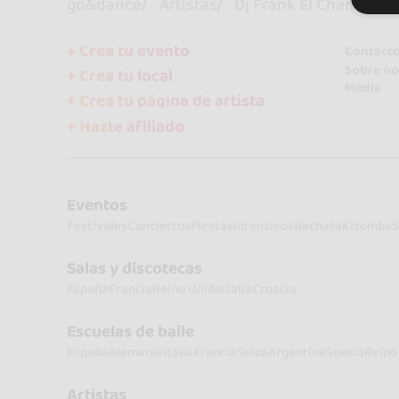
go&dance
Artistas
Dj Frank El Chamaco
+ Crea tu evento
Contact
Sobre no
+ Crea tu local
Media
+ Crea tu página de artista
+ Hazte afiliado
Eventos
Festivales
Conciertos
Fiestas
Intensivos
Bachata
Kizomba
S
Salas y discotecas
España
Francia
Reino Unido
Italia
Croacia
Escuelas de baile
España
Alemania
Italia
Francia
Suiza
Argentina
Suecia
Reino
Artistas