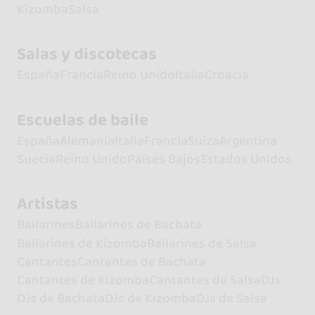
Kizomba
Salsa
Salas y discotecas
España
Francia
Reino Unido
Italia
Croacia
Escuelas de baile
España
Alemania
Italia
Francia
Suiza
Argentina
Suecia
Reino Unido
Países Bajos
Estados Unidos
Artistas
Bailarines
Bailarines de Bachata
Bailarines de Kizomba
Bailarines de Salsa
Cantantes
Cantantes de Bachata
Cantantes de Kizomba
Cantantes de Salsa
DJs
DJs de Bachata
DJs de Kizomba
DJs de Salsa