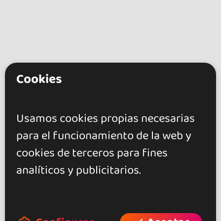
Cookies
go&dance
Artistas
Usamos cookies propias necesarias
Dj Alberto Saiz
para el funcionamiento de la web y
cookies de terceros para fines
+ Crea tu evento
analíticos y publicitarios.
+ Crea tu local
+ Crea tu página de artista
+ Hazte afiliado