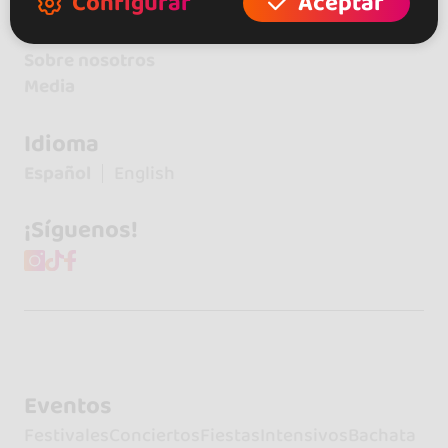
Configurar
Aceptar
Contacto
Sobre nosotros
Media
Idioma
Español
English
¡Síguenos!
Eventos
Festivales
Conciertos
Fiestas
Intensivos
Bachata