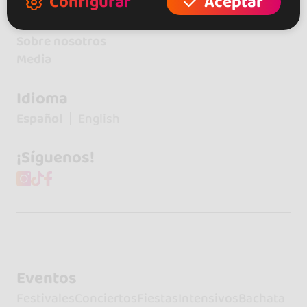
Configurar
Aceptar
Contacto
Sobre nosotros
Media
Idioma
Español
English
¡Síguenos!
Eventos
Festivales
Conciertos
Fiestas
Intensivos
Bachata