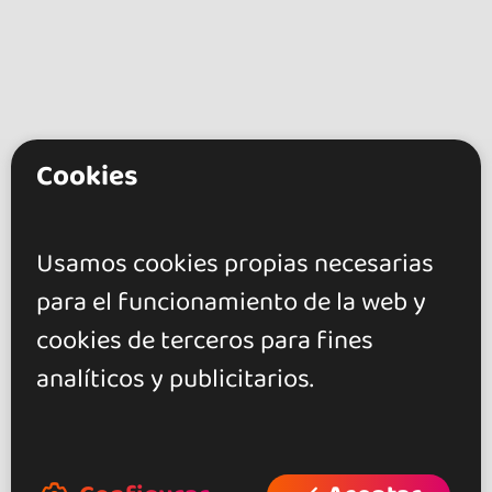
Cookies
go&dance
Artistas
Usamos cookies propias necesarias
Dj Javi Bravo
para el funcionamiento de la web y
cookies de terceros para fines
+ Crea tu evento
analíticos y publicitarios.
+ Crea tu local
+ Crea tu página de artista
+ Hazte afiliado