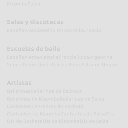
Kizomba
Salsa
Salas y discotecas
España
Francia
Reino Unido
Italia
Croacia
Escuelas de baile
España
Alemania
Italia
Francia
Suiza
Argentina
Suecia
Reino Unido
Países Bajos
Estados Unidos
Artistas
Bailarines
Bailarines de Bachata
Bailarines de Kizomba
Bailarines de Salsa
Cantantes
Cantantes de Bachata
Cantantes de Kizomba
Cantantes de Salsa
DJs
DJs de Bachata
DJs de Kizomba
DJs de Salsa