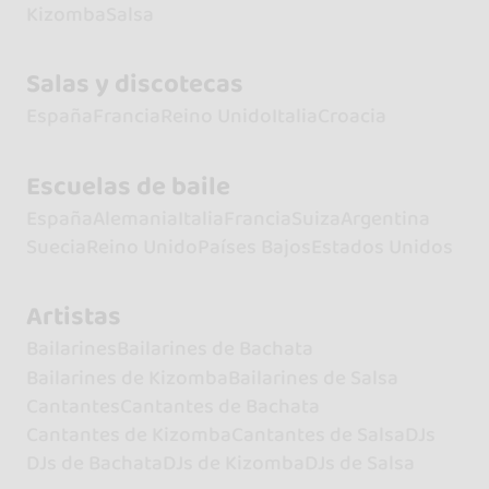
Kizomba
Salsa
Salas y discotecas
España
Francia
Reino Unido
Italia
Croacia
Escuelas de baile
España
Alemania
Italia
Francia
Suiza
Argentina
Suecia
Reino Unido
Países Bajos
Estados Unidos
Artistas
Bailarines
Bailarines de Bachata
Bailarines de Kizomba
Bailarines de Salsa
Cantantes
Cantantes de Bachata
Cantantes de Kizomba
Cantantes de Salsa
DJs
DJs de Bachata
DJs de Kizomba
DJs de Salsa