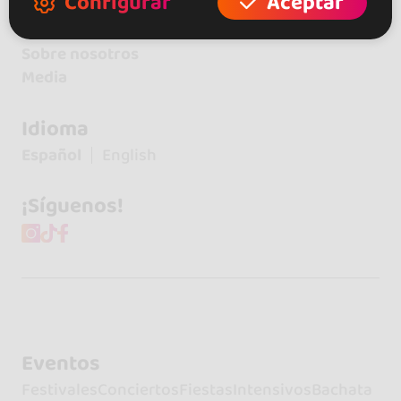
Configurar
Aceptar
Contacto
Sobre nosotros
Media
Idioma
Español
English
¡Síguenos!
Eventos
Festivales
Conciertos
Fiestas
Intensivos
Bachata