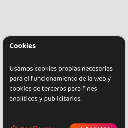
Cookies
go&dance
Artistas
Usamos cookies propias necesarias
Okilakua
para el funcionamiento de la web y
cookies de terceros para fines
+ Crea tu evento
analíticos y publicitarios.
+ Crea tu local
+ Crea tu página de artista
+ Hazte afiliado