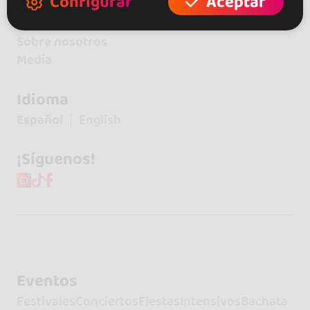
Configurar
Aceptar
Contacto
Sobre nosotros
Media
Idioma
Español
English
¡Síguenos!
Eventos
Festivales
Conciertos
Fiestas
Intensivos
Bachata