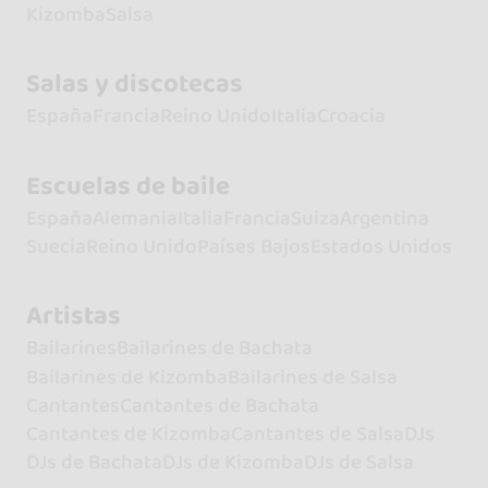
Kizomba
Salsa
Salas y discotecas
España
Francia
Reino Unido
Italia
Croacia
Escuelas de baile
España
Alemania
Italia
Francia
Suiza
Argentina
Suecia
Reino Unido
Países Bajos
Estados Unidos
Artistas
Bailarines
Bailarines de Bachata
Bailarines de Kizomba
Bailarines de Salsa
Cantantes
Cantantes de Bachata
Cantantes de Kizomba
Cantantes de Salsa
DJs
DJs de Bachata
DJs de Kizomba
DJs de Salsa