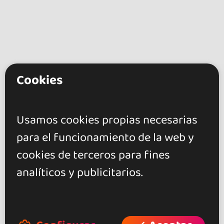
Cookies
go&dance
Artistas
Usamos cookies propias necesarias
Emilie Vergne & Kevin
para el funcionamiento de la web y
cookies de terceros para fines
+ Crea tu evento
analíticos y publicitarios.
+ Crea tu local
+ Crea tu página de artista
+ Hazte afiliado