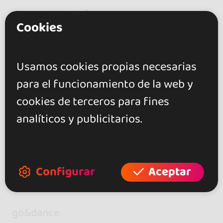
Descripción
Cookies
Mambo
Pachanga
Salsa
Salsa On2
Salsa en línea
Usamos cookies propias necesarias
para el funcionamiento de la web y
Instructor de baile, coreógrafo e intérprete en
cookies de terceros para fines
la Love Dance Academy.
analíticos y publicitarios.
Configurar
Aceptar
go&dance