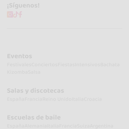
¡Síguenos!
Eventos
Festivales
Conciertos
Fiestas
Intensivos
Bachata
Kizomba
Salsa
Salas y discotecas
España
Francia
Reino Unido
Italia
Croacia
Escuelas de baile
España
Alemania
Italia
Francia
Suiza
Argentina