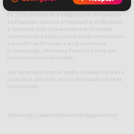
hacía mucho tiempo.
En 2015 se trasladó a Bélgica para su maestría
en Finanzas, conoció a Majdouline en Bruselas
y comenzó esta loca aventura de Kizomba.
Comenzaron a bailar juntos, luego comenzaron
a enseñar en Bruselas y en el extranjero
(Luxemburgo, Holanda y Francia) donde son
frecuentemente invitados.
Son apreciados por su estilo, su juego de pies y
su actitud, así como por su destacado nivel de
musicalidad.
?Bookings : sabermajdoulinekiz@gmail.com