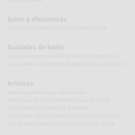
Salas y discotecas
España
Francia
Reino Unido
Italia
Croacia
Escuelas de baile
España
Alemania
Italia
Francia
Suiza
Argentina
Suecia
Reino Unido
Países Bajos
Estados Unidos
Artistas
Bailarines
Bailarines de Bachata
Bailarines de Kizomba
Bailarines de Salsa
Cantantes
Cantantes de Bachata
Cantantes de Kizomba
Cantantes de Salsa
DJs
DJs de Bachata
DJs de Kizomba
DJs de Salsa