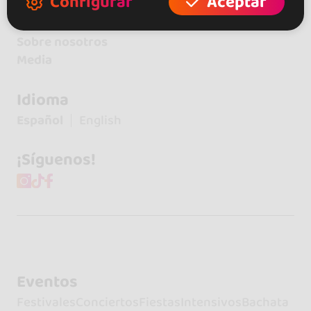
Configurar
Aceptar
Contacto
Sobre nosotros
Media
Idioma
Español
English
¡Síguenos!
Eventos
Festivales
Conciertos
Fiestas
Intensivos
Bachata