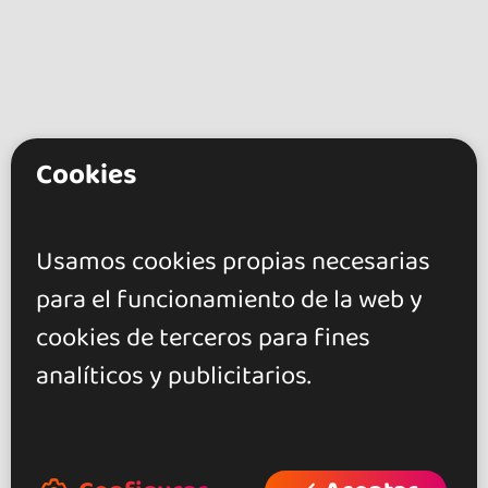
Cookies
go&dance
Artistas
Usamos cookies propias necesarias
Marley & Sunsire
para el funcionamiento de la web y
cookies de terceros para fines
+ Crea tu evento
analíticos y publicitarios.
+ Crea tu local
+ Crea tu página de artista
+ Hazte afiliado