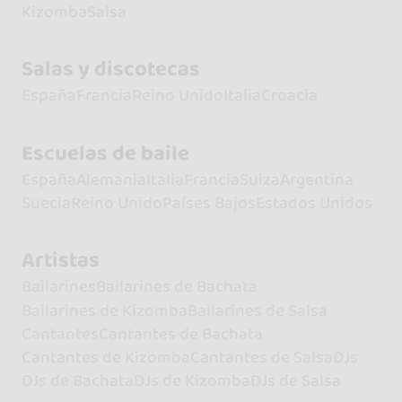
Kizomba
Salsa
Salas y discotecas
España
Francia
Reino Unido
Italia
Croacia
Escuelas de baile
España
Alemania
Italia
Francia
Suiza
Argentina
Suecia
Reino Unido
Países Bajos
Estados Unidos
Artistas
Bailarines
Bailarines de Bachata
Bailarines de Kizomba
Bailarines de Salsa
Cantantes
Cantantes de Bachata
Cantantes de Kizomba
Cantantes de Salsa
DJs
DJs de Bachata
DJs de Kizomba
DJs de Salsa