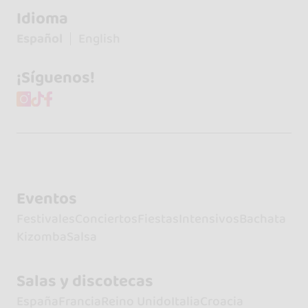
Idioma
Español
English
¡Síguenos!
Eventos
Festivales
Conciertos
Fiestas
Intensivos
Bachata
Kizomba
Salsa
Salas y discotecas
España
Francia
Reino Unido
Italia
Croacia