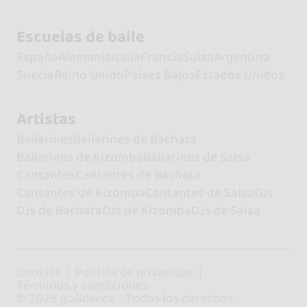
Escuelas de baile
España
Alemania
Italia
Francia
Suiza
Argentina
Suecia
Reino Unido
Países Bajos
Estados Unidos
Artistas
Bailarines
Bailarines de Bachata
Bailarines de Kizomba
Bailarines de Salsa
Cantantes
Cantantes de Bachata
Cantantes de Kizomba
Cantantes de Salsa
DJs
DJs de Bachata
DJs de Kizomba
DJs de Salsa
Cookies
Política de privacidad
Términos y condiciones
© 2026 go&dance - Todos los derechos