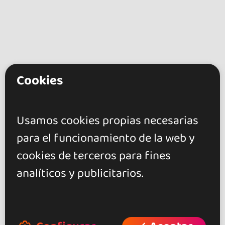
Cookies
go&dance
Artistas
Usamos cookies propias necesarias
Dj Wash
para el funcionamiento de la web y
cookies de terceros para fines
+ Crea tu evento
analíticos y publicitarios.
+ Crea tu local
+ Crea tu página de artista
+ Hazte afiliado