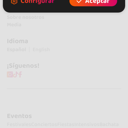
Configurar
Aceptar
Contacto
Sobre nosotros
Media
Idioma
Español
English
¡Síguenos!
Eventos
Festivales
Conciertos
Fiestas
Intensivos
Bachata