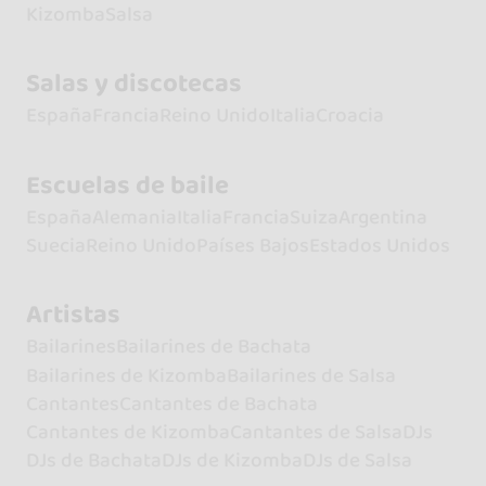
Kizomba
Salsa
Salas y discotecas
España
Francia
Reino Unido
Italia
Croacia
Escuelas de baile
España
Alemania
Italia
Francia
Suiza
Argentina
Suecia
Reino Unido
Países Bajos
Estados Unidos
Artistas
Bailarines
Bailarines de Bachata
Bailarines de Kizomba
Bailarines de Salsa
Cantantes
Cantantes de Bachata
Cantantes de Kizomba
Cantantes de Salsa
DJs
DJs de Bachata
DJs de Kizomba
DJs de Salsa