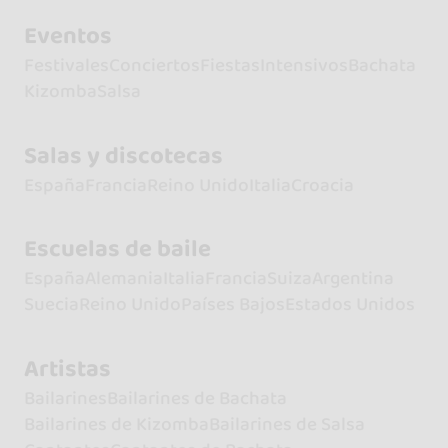
Eventos
Festivales
Conciertos
Fiestas
Intensivos
Bachata
Kizomba
Salsa
Salas y discotecas
España
Francia
Reino Unido
Italia
Croacia
Escuelas de baile
España
Alemania
Italia
Francia
Suiza
Argentina
Suecia
Reino Unido
Países Bajos
Estados Unidos
Artistas
Bailarines
Bailarines de Bachata
Bailarines de Kizomba
Bailarines de Salsa