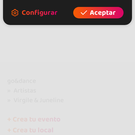
Configurar
Aceptar
go&dance
Artistas
Virgile & Juneline
+ Crea tu evento
+ Crea tu local