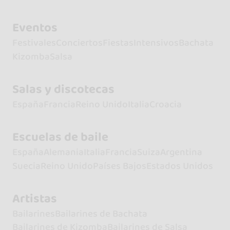
Eventos
Festivales
Conciertos
Fiestas
Intensivos
Bachata
Kizomba
Salsa
Salas y discotecas
España
Francia
Reino Unido
Italia
Croacia
Escuelas de baile
España
Alemania
Italia
Francia
Suiza
Argentina
Suecia
Reino Unido
Países Bajos
Estados Unidos
Artistas
Bailarines
Bailarines de Bachata
Bailarines de Kizomba
Bailarines de Salsa