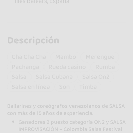
Illes Balears, España
Descripción
Cha Cha Cha
Mambo
Merengue
Pachanga
Rueda casino
Rumba
Salsa
Salsa Cubana
Salsa On2
Salsa en línea
Son
Timba
Bailarines y coreógrafos venezolanos de SALSA
con más de 15 años de experiencia.
Ganadores 2 puesto categoría ON2 y SALSA
IMPROVISACIÓN – Colombia Salsa Festival