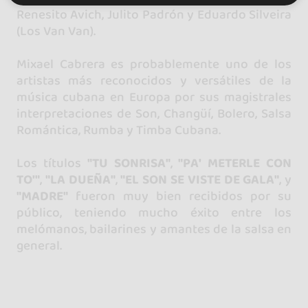
Renesito Avich, Julito Padrón y Eduardo Silveira
(Los Van Van).
Mixael Cabrera es probablemente uno de los
artistas más reconocidos y versátiles de la
música cubana en Europa por sus magistrales
interpretaciones de Son, Changüí, Bolero, Salsa
Romántica, Rumba y Timba Cubana.
Los títulos
"TU SONRISA"
,
"PA' METERLE CON
TO'"
,
"LA DUEÑA"
,
"EL SON SE VISTE DE GALA"
, y
"MADRE"
fueron muy bien recibidos por su
público, teniendo mucho éxito entre los
melómanos, bailarines y amantes de la salsa en
general.