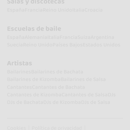
Salas y discotecas
España
Francia
Reino Unido
Italia
Croacia
Escuelas de baile
España
Alemania
Italia
Francia
Suiza
Argentina
Suecia
Reino Unido
Países Bajos
Estados Unidos
Artistas
Bailarines
Bailarines de Bachata
Bailarines de Kizomba
Bailarines de Salsa
Cantantes
Cantantes de Bachata
Cantantes de Kizomba
Cantantes de Salsa
DJs
DJs de Bachata
DJs de Kizomba
DJs de Salsa
Cookies
Política de privacidad