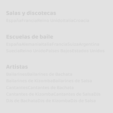
Salas y discotecas
España
Francia
Reino Unido
Italia
Croacia
Escuelas de baile
España
Alemania
Italia
Francia
Suiza
Argentina
Suecia
Reino Unido
Países Bajos
Estados Unidos
Artistas
Bailarines
Bailarines de Bachata
Bailarines de Kizomba
Bailarines de Salsa
Cantantes
Cantantes de Bachata
Cantantes de Kizomba
Cantantes de Salsa
DJs
DJs de Bachata
DJs de Kizomba
DJs de Salsa