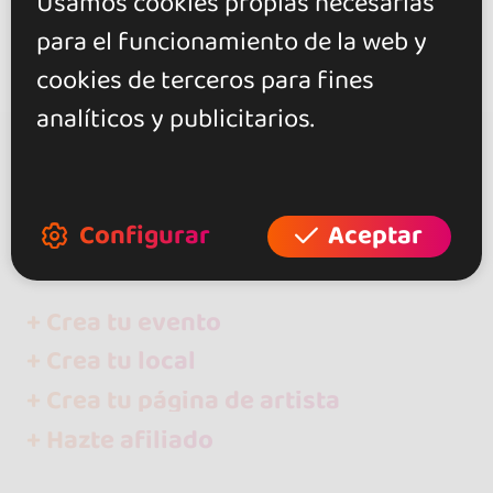
Usamos cookies propias necesarias
para el funcionamiento de la web y
cookies de terceros para fines
analíticos y publicitarios.
go&dance
Artistas
Configurar
Aceptar
La Morena TuttiFruti ?
+ Crea tu evento
+ Crea tu local
+ Crea tu página de artista
+ Hazte afiliado