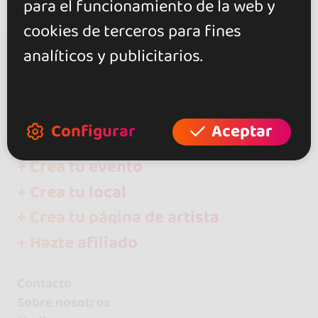
para el funcionamiento de la web y
cookies de terceros para fines
analíticos y publicitarios.
go&dance
Artistas
DJ LALO
Configurar
Aceptar
+ Crea tu evento
+ Crea tu local
+ Crea tu página de artista
+ Hazte afiliado
Contacto
Sobre nosotros