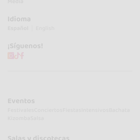
Media
Idioma
Español
English
¡Síguenos!
Eventos
Festivales
Conciertos
Fiestas
Intensivos
Bachata
Kizomba
Salsa
Salas y discotecas