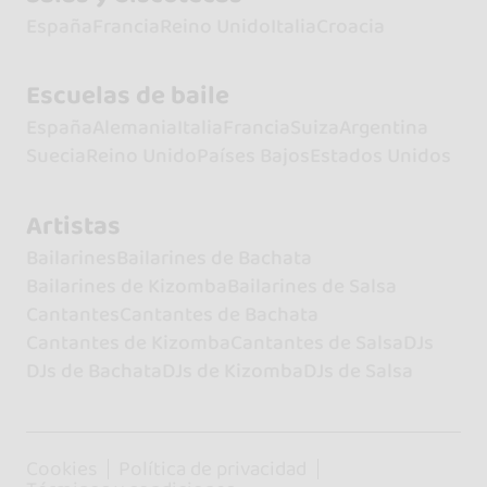
España
Francia
Reino Unido
Italia
Croacia
Escuelas de baile
España
Alemania
Italia
Francia
Suiza
Argentina
Suecia
Reino Unido
Países Bajos
Estados Unidos
Artistas
Bailarines
Bailarines de Bachata
Bailarines de Kizomba
Bailarines de Salsa
Cantantes
Cantantes de Bachata
Cantantes de Kizomba
Cantantes de Salsa
DJs
DJs de Bachata
DJs de Kizomba
DJs de Salsa
Cookies
Política de privacidad