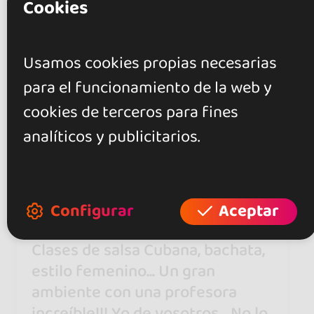
Cookies
Valoraciones
Usamos cookies propias necesarias
5.0
para el funcionamiento de la web y
cookies de terceros para fines
3 opiniones
analíticos y publicitarios.
Rakel Villar
21 dic 2015
Configurar
Aceptar
Clases de salsa Cubana, bachata,
estilo femenino... Un gran
ambiente con una profesora
increíble!!! Yo de vosotros... No lo