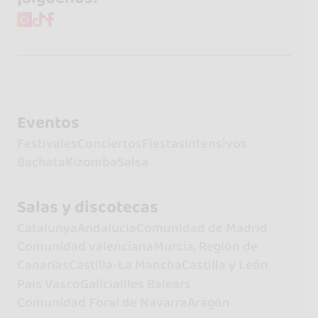
Eventos
Festivales
Conciertos
Fiestas
Intensivos
Bachata
Kizomba
Salsa
Salas y discotecas
Catalunya
Andalucía
Comunidad de Madrid
Comunidad valenciana
Murcia, Región de
Canarias
Castilla-La Mancha
Castilla y León
País Vasco
Galicia
Illes Balears
Comunidad Foral de Navarra
Aragón