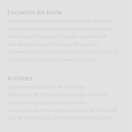
Escuelas de baile
Catalunya
Comunidad de Madrid
Andalucía
Comunidad valenciana
Canarias
País Vasco
Galicia
Castilla y León
Castilla-La Mancha
Illes Balears
Aragón
Murcia, Región de
Extremadura
Principado de Asturias
Cantabria
Comunidad Foral de Navarra
La Rioja
Artistas
Bailarines
Bailarines de Bachata
Bailarines de Kizomba
Bailarines de Salsa
Cantantes
Cantantes de Bachata
Cantantes de Kizomba
Cantantes de Salsa
DJs
DJs de Bachata
DJs de Kizomba
DJs de Salsa