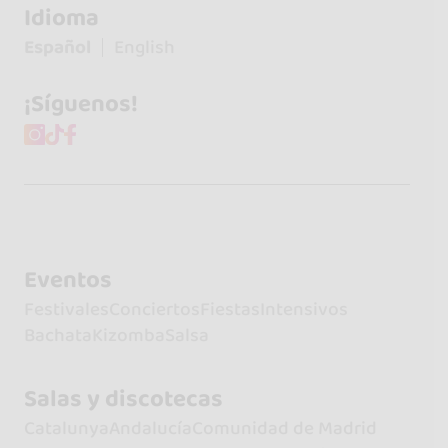
Idioma
Español
English
¡Síguenos!
Eventos
Festivales
Conciertos
Fiestas
Intensivos
Bachata
Kizomba
Salsa
Salas y discotecas
Catalunya
Andalucía
Comunidad de Madrid