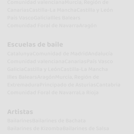
Comunidad valenciana
Murcia, Región de
Canarias
Castilla-La Mancha
Castilla y León
País Vasco
Galicia
Illes Balears
Comunidad Foral de Navarra
Aragón
Escuelas de baile
Catalunya
Comunidad de Madrid
Andalucía
Comunidad valenciana
Canarias
País Vasco
Galicia
Castilla y León
Castilla-La Mancha
Illes Balears
Aragón
Murcia, Región de
Extremadura
Principado de Asturias
Cantabria
Comunidad Foral de Navarra
La Rioja
Artistas
Bailarines
Bailarines de Bachata
Bailarines de Kizomba
Bailarines de Salsa