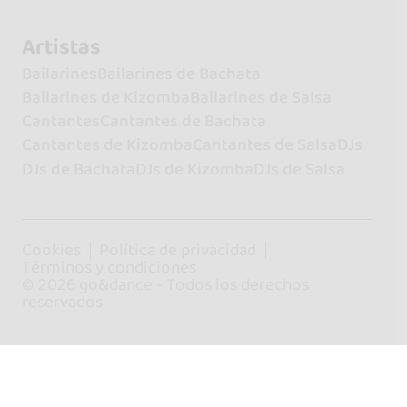
Artistas
Bailarines
Bailarines de Bachata
Bailarines de Kizomba
Bailarines de Salsa
Cantantes
Cantantes de Bachata
Cantantes de Kizomba
Cantantes de Salsa
DJs
DJs de Bachata
DJs de Kizomba
DJs de Salsa
Cookies
Política de privacidad
Términos y condiciones
© 2026 go&dance - Todos los derechos
reservados