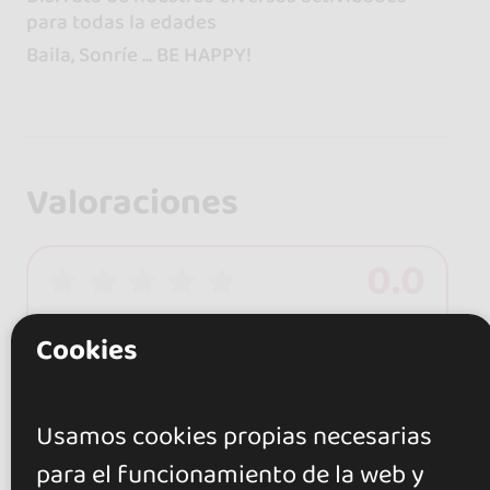
para todas la edades
Baila, Sonríe ... BE HAPPY!
Valoraciones
0.0
0 opiniones
Cookies
+ Mostrar más
Valora este local
Usamos cookies propias necesarias
para el funcionamiento de la web y