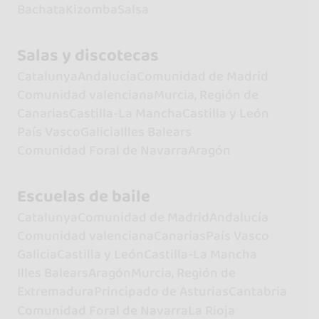
Bachata
Kizomba
Salsa
Salas y discotecas
Catalunya
Andalucía
Comunidad de Madrid
Comunidad valenciana
Murcia, Región de
Canarias
Castilla-La Mancha
Castilla y León
País Vasco
Galicia
Illes Balears
Comunidad Foral de Navarra
Aragón
Escuelas de baile
Catalunya
Comunidad de Madrid
Andalucía
Comunidad valenciana
Canarias
País Vasco
Galicia
Castilla y León
Castilla-La Mancha
Illes Balears
Aragón
Murcia, Región de
Extremadura
Principado de Asturias
Cantabria
Comunidad Foral de Navarra
La Rioja