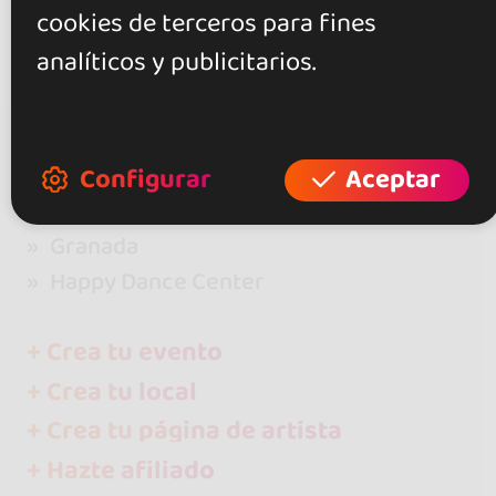
cookies de terceros para fines
analíticos y publicitarios.
go&dance
Configurar
Aceptar
Escuelas de baile
Granada
Happy Dance Center
+ Crea tu evento
+ Crea tu local
+ Crea tu página de artista
+ Hazte afiliado