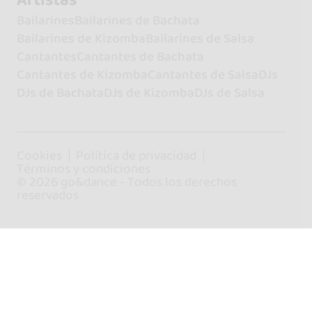
Bailarines
Bailarines de Bachata
Bailarines de Kizomba
Bailarines de Salsa
Cantantes
Cantantes de Bachata
Cantantes de Kizomba
Cantantes de Salsa
DJs
DJs de Bachata
DJs de Kizomba
DJs de Salsa
Cookies
Política de privacidad
Términos y condiciones
© 2026 go&dance - Todos los derechos
reservados