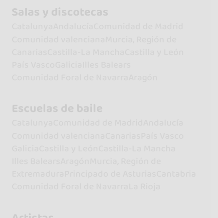
Salas y discotecas
Catalunya
Andalucía
Comunidad de Madrid
Comunidad valenciana
Murcia, Región de
Canarias
Castilla-La Mancha
Castilla y León
País Vasco
Galicia
Illes Balears
Comunidad Foral de Navarra
Aragón
Escuelas de baile
Catalunya
Comunidad de Madrid
Andalucía
Comunidad valenciana
Canarias
País Vasco
Galicia
Castilla y León
Castilla-La Mancha
Illes Balears
Aragón
Murcia, Región de
Extremadura
Principado de Asturias
Cantabria
Comunidad Foral de Navarra
La Rioja
Artistas