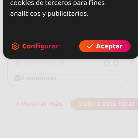
cookies de terceros para fines
analíticos y publicitarios.
Valoraciones
Configurar
Aceptar
0.0
0 opiniones
+ Mostrar más
Valora este local