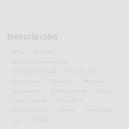
Descripción
Afro
Bachata
Bachata Dominicana
Bachata Sensual
Cha Cha Cha
Guaguancó
Kizomba
Mambo
Reggaeton
Rueda casino
Salsa
Salsa Cubana
Salsa On2
Salsa en línea
Samba
Sevillanas
Son
Timba