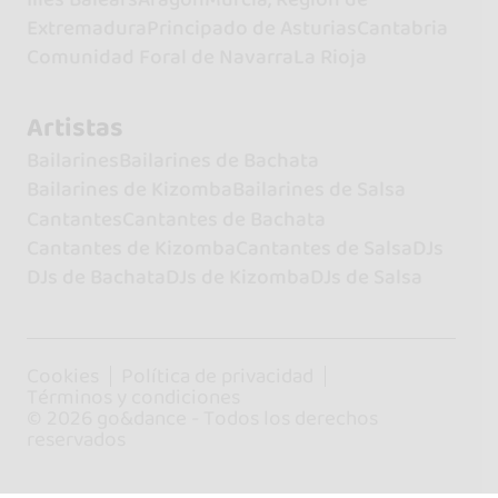
Extremadura
Principado de Asturias
Cantabria
Comunidad Foral de Navarra
La Rioja
Artistas
Bailarines
Bailarines de Bachata
Bailarines de Kizomba
Bailarines de Salsa
Cantantes
Cantantes de Bachata
Cantantes de Kizomba
Cantantes de Salsa
DJs
DJs de Bachata
DJs de Kizomba
DJs de Salsa
Cookies
Política de privacidad
Términos y condiciones
© 2026 go&dance - Todos los derechos
reservados