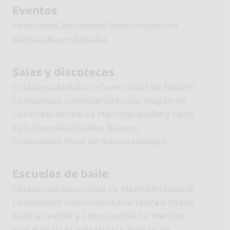
Eventos
Festivales
Conciertos
Fiestas
Intensivos
Bachata
Kizomba
Salsa
Salas y discotecas
Catalunya
Andalucía
Comunidad de Madrid
Comunidad valenciana
Murcia, Región de
Canarias
Castilla-La Mancha
Castilla y León
País Vasco
Galicia
Illes Balears
Comunidad Foral de Navarra
Aragón
Escuelas de baile
Catalunya
Comunidad de Madrid
Andalucía
Comunidad valenciana
Canarias
País Vasco
Galicia
Castilla y León
Castilla-La Mancha
Illes Balears
Aragón
Murcia, Región de