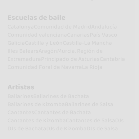
Escuelas de baile
Catalunya
Comunidad de Madrid
Andalucía
Comunidad valenciana
Canarias
País Vasco
Galicia
Castilla y León
Castilla-La Mancha
Illes Balears
Aragón
Murcia, Región de
Extremadura
Principado de Asturias
Cantabria
Comunidad Foral de Navarra
La Rioja
Artistas
Bailarines
Bailarines de Bachata
Bailarines de Kizomba
Bailarines de Salsa
Cantantes
Cantantes de Bachata
Cantantes de Kizomba
Cantantes de Salsa
DJs
DJs de Bachata
DJs de Kizomba
DJs de Salsa