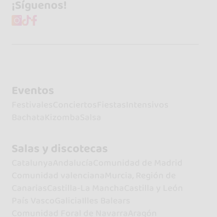
¡Síguenos!
Eventos
Festivales
Conciertos
Fiestas
Intensivos
Bachata
Kizomba
Salsa
Salas y discotecas
Catalunya
Andalucía
Comunidad de Madrid
Comunidad valenciana
Murcia, Región de
Canarias
Castilla-La Mancha
Castilla y León
País Vasco
Galicia
Illes Balears
Comunidad Foral de Navarra
Aragón