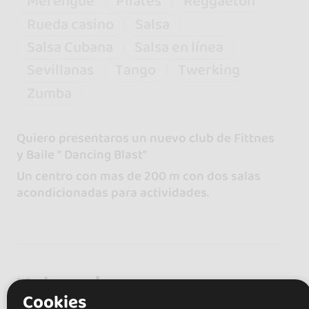
Merengue
Pilates
Reggaeton
Rueda casino
Salsa
Salsa Cubana
Salsa en línea
Sevillanas
Tango
Twerking
Zumba
Quiero presentaros un nuevo club de Fittnes
y Baile " Dancing Blast"
Un centro con mas de 200 m con dos salas
acondicionadas para actividades.
Valoraciones
Cookies