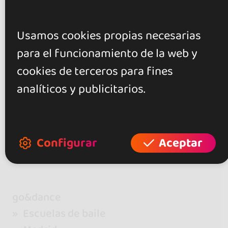
0.0
Usamos cookies propias necesarias
0 opiniones
para el funcionamiento de la web y
cookies de terceros para fines
+ Mostrar más
Valora este local
analíticos y publicitarios.
Configurar
Aceptar
go&dance
Escuelas de baile