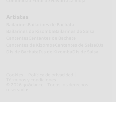
Comunidad Foral de Navarra
La Rioja
Artistas
Bailarines
Bailarines de Bachata
Bailarines de Kizomba
Bailarines de Salsa
Cantantes
Cantantes de Bachata
Cantantes de Kizomba
Cantantes de Salsa
DJs
DJs de Bachata
DJs de Kizomba
DJs de Salsa
Cookies
Política de privacidad
Términos y condiciones
© 2026 go&dance - Todos los derechos
reservados