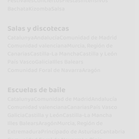
Festivales
Conciertos
Fiestas
Intensivos
Bachata
Kizomba
Salsa
Salas y discotecas
Catalunya
Andalucía
Comunidad de Madrid
Comunidad valenciana
Murcia, Región de
Canarias
Castilla-La Mancha
Castilla y León
País Vasco
Galicia
Illes Balears
Comunidad Foral de Navarra
Aragón
Escuelas de baile
Catalunya
Comunidad de Madrid
Andalucía
Comunidad valenciana
Canarias
País Vasco
Galicia
Castilla y León
Castilla-La Mancha
Illes Balears
Aragón
Murcia, Región de
Extremadura
Principado de Asturias
Cantabria