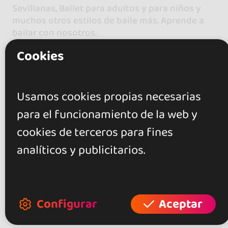
Sevillanas, Ballet para adultos y para niños y
muchos otros estilos de baile más. Aprende a
bailar con nosotros.
Cookies
Usamos cookies propias necesarias
Valoraciones
para el funcionamiento de la web y
cookies de terceros para fines
0.0
analíticos y publicitarios.
0 opiniones
Configurar
Aceptar
+ Mostrar más
Valora este local