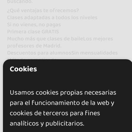
buscando.
¿Qué ventajas te ofrecemos?
Clases adaptadas a todos los niveles
Si no vienes, no pagas
Primera clase GRATIS
Mucho más que clases de baileLos mejores
profesores de Madrid.
Descuentos para alumnosSin mensualidades
Método garantizado
Cookies
Llevamos más de 15 años como escuela de
baile líder de Madrid. Compruébalo por ti
mismo. ¡Ven a conocernos!
Usamos cookies propias necesarias
para el funcionamiento de la web y
cookies de terceros para fines
analíticos y publicitarios.
Valoraciones