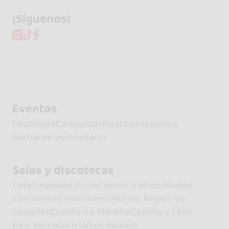
¡Síguenos!
Eventos
Festivales
Conciertos
Fiestas
Intensivos
Bachata
Kizomba
Salsa
Salas y discotecas
Catalunya
Andalucía
Comunidad de Madrid
Comunidad valenciana
Murcia, Región de
Canarias
Castilla-La Mancha
Castilla y León
País Vasco
Galicia
Illes Balears