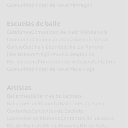
Comunidad Foral de Navarra
Aragón
Escuelas de baile
Catalunya
Comunidad de Madrid
Andalucía
Comunidad valenciana
Canarias
País Vasco
Galicia
Castilla y León
Castilla-La Mancha
Illes Balears
Aragón
Murcia, Región de
Extremadura
Principado de Asturias
Cantabria
Comunidad Foral de Navarra
La Rioja
Artistas
Bailarines
Bailarines de Bachata
Bailarines de Kizomba
Bailarines de Salsa
Cantantes
Cantantes de Bachata
Cantantes de Kizomba
Cantantes de Salsa
DJs
DJs de Bachata
DJs de Kizomba
DJs de Salsa