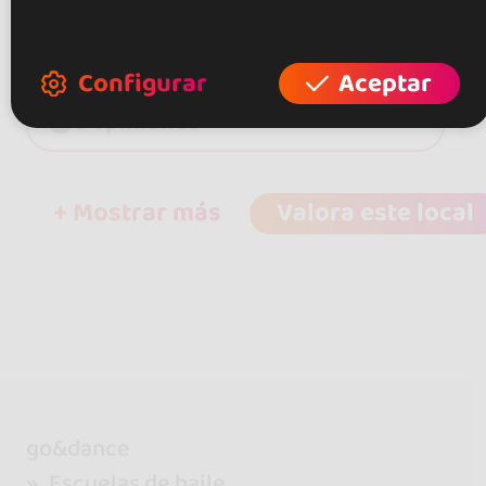
0.0
Configurar
Aceptar
0 opiniones
+ Mostrar más
Valora este local
go&dance
Escuelas de baile