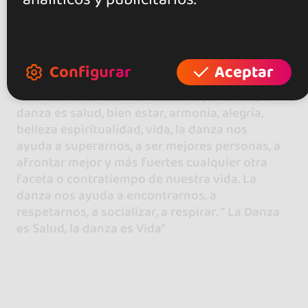
Por eso os animamos a todos!.
Porque "La Danza es mucho más que dar unos
Configurar
Aceptar
pasos": son pasos externos pero también
internos de conocimiento como personas, la
danza es salud, bien estar, armonía, alegría,
belleza espiritualidad, vida, la danza nos
ayuda a superarnos, a ser mejores personas, a
afrontar mejor y más fuertes cualquier otra
faceta o contratiempo de nuestra vida. La
danza nos ayuda a encontrarnos, a
respetarnos, a socializar, a respirar. " La Danza
es Salud, la danza es Vida"