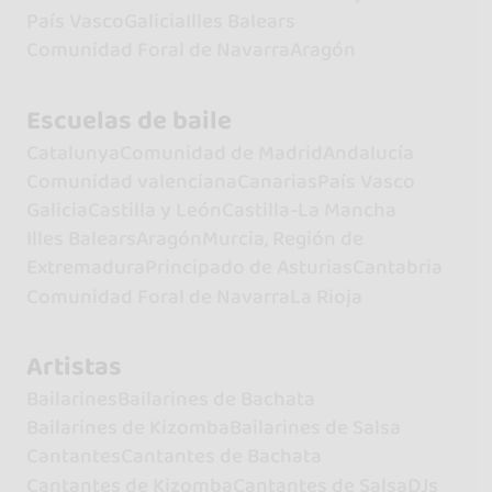
País Vasco
Galicia
Illes Balears
Comunidad Foral de Navarra
Aragón
Escuelas de baile
Catalunya
Comunidad de Madrid
Andalucía
Comunidad valenciana
Canarias
País Vasco
Galicia
Castilla y León
Castilla-La Mancha
Illes Balears
Aragón
Murcia, Región de
Extremadura
Principado de Asturias
Cantabria
Comunidad Foral de Navarra
La Rioja
Artistas
Bailarines
Bailarines de Bachata
Bailarines de Kizomba
Bailarines de Salsa
Cantantes
Cantantes de Bachata
Cantantes de Kizomba
Cantantes de Salsa
DJs