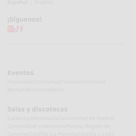
Español
English
¡Síguenos!
Eventos
Festivales
Conciertos
Fiestas
Intensivos
Bachata
Kizomba
Salsa
Salas y discotecas
Catalunya
Andalucía
Comunidad de Madrid
Comunidad valenciana
Murcia, Región de
Canarias
Castilla-La Mancha
Castilla y León