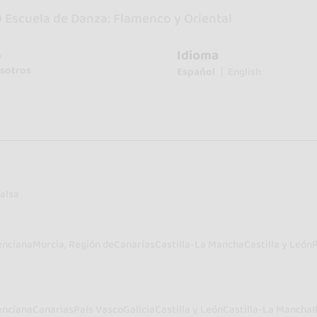
Escuela de Danza: Flamenco y Oriental
Idioma
o
sotros
Español
English
alsa
enciana
Murcia, Región de
Canarias
Castilla-La Mancha
Castilla y León
enciana
Canarias
País Vasco
Galicia
Castilla y León
Castilla-La Mancha
I