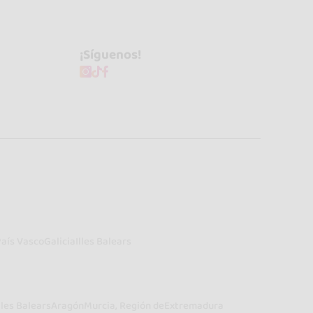
¡Síguenos!
País Vasco
Galicia
Illes Balears
lles Balears
Aragón
Murcia, Región de
Extremadura