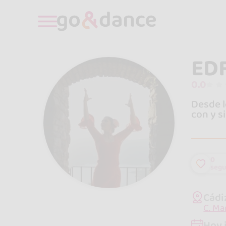
EDF
0.0
Desde l
con y s
0
segu
Cádi
C. Ma
Hoy 