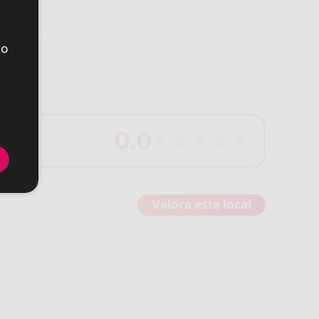
to
0.0
Valora este local