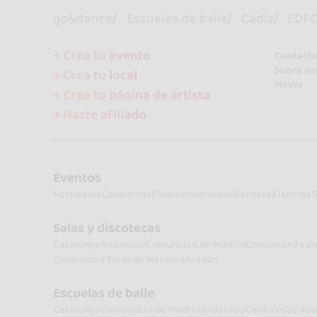
go&dance
Escuelas de baile
Cádiz
EDFO 
+ Crea tu evento
Contact
Sobre no
+ Crea tu local
Media
+ Crea tu página de artista
+ Hazte afiliado
Eventos
Festivales
Conciertos
Fiestas
Intensivos
Bachata
Kizomba
S
Salas y discotecas
Catalunya
Andalucía
Comunidad de Madrid
Comunidad val
Comunidad Foral de Navarra
Aragón
Escuelas de baile
Catalunya
Comunidad de Madrid
Andalucía
Comunidad val