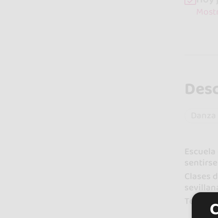
Mostr
Desc
Danza 
Escuela 
sentirse
Clases d
sevillan
Todos lo