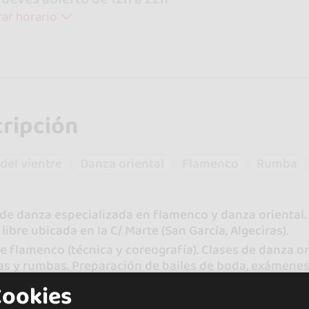
ar horario
ripción
del vientre
Danza oriental
Flamenco
Rumba
de danza especializada en flamenco y danza oriental. Es
 libre ubicada en la C/ Marte (San García, Algeciras).
e flamenco (técnica y coreografía). Clases de danza or
as y rumbas. Preparación de bailes de boda, exámenes
s niveles. Para todas las edades a partir de los 4 años
Cookies