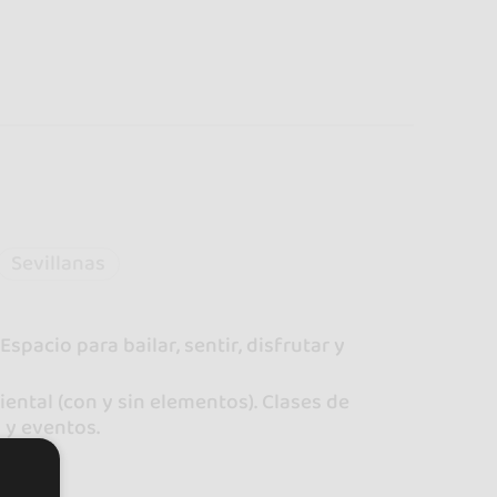
Sevillanas
pacio para bailar, sentir, disfrutar y
iental (con y sin elementos). Clases de
 y eventos.
.