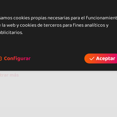
samos cookies propias necesarias para el funcionamien
 la web y cookies de terceros para fines analíticos y
raciones
blicitarios.
opiniones
Configurar
Aceptar
trar más