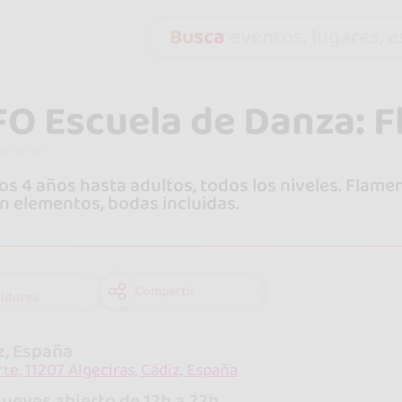
Busca
eventos, lugares, es
O Escuela de Danza: F
os 4 años hasta adultos, todos los niveles. Flamen
in elementos, bodas incluidas.
Compartir
idores
z, España
rte, 11207 Algeciras, Cádiz, España
jueves abierto de 12h a 22h