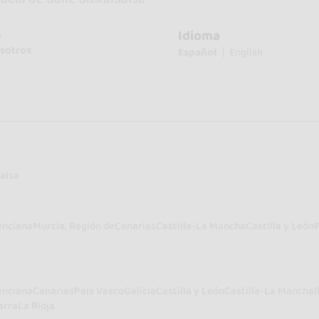
Idioma
o
sotros
Español
English
alsa
enciana
Murcia, Región de
Canarias
Castilla-La Mancha
Castilla y León
enciana
Canarias
País Vasco
Galicia
Castilla y León
Castilla-La Mancha
I
arra
La Rioja