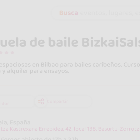
Busca
eventos, lugares, es
uela de baile BizkaiSal
 espaciosas en Bilbao para bailes caribeños. Curs
y alquiler para ensayos.
Compartir
idor
aia, España
tza Kastrexana Errepidea, 42, local 138, Basurtu-Zorrotz
viernes abierto de 17h a 22h