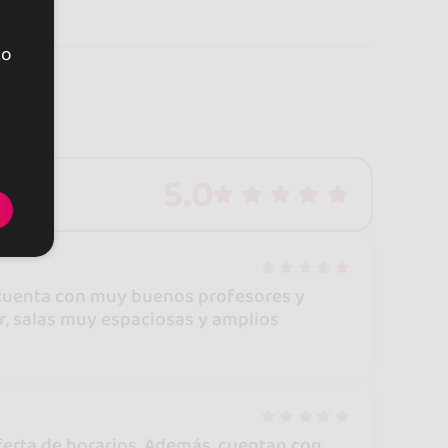
to
5.0
, cuenta con muy buenos profesores y
ar, salas muy espaciosas y amplios
ferta de horarios. Además, cuentan con