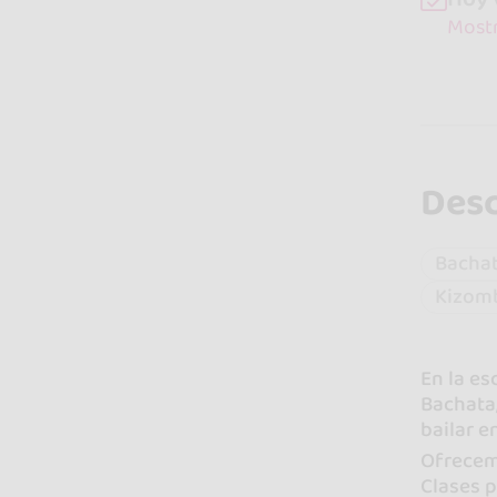
Mostr
Desc
Bacha
Kizom
En la es
Bachata,
bailar e
Ofrecemo
Clases p