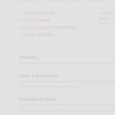
+ Crea tu evento
Contact
Sobre no
+ Crea tu local
Media
+ Crea tu página de artista
+ Hazte afiliado
Eventos
Festivales
Conciertos
Fiestas
Intensivos
Bachata
Kizomba
S
Salas y discotecas
Catalunya
Andalucía
Comunidad de Madrid
Comunidad val
Comunidad Foral de Navarra
Aragón
Escuelas de baile
Catalunya
Comunidad de Madrid
Andalucía
Comunidad val
Principado de Asturias
Cantabria
Comunidad Foral de Nav