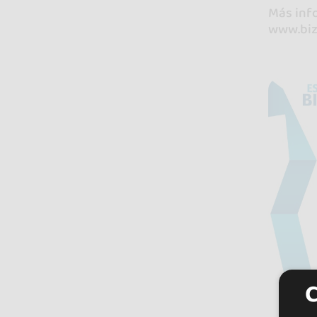
Más inf
www.biz