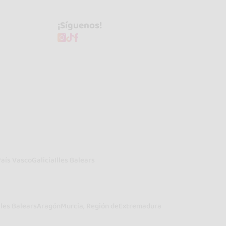
¡Síguenos!
País Vasco
Galicia
Illes Balears
lles Balears
Aragón
Murcia, Región de
Extremadura