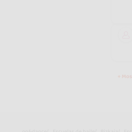
+ Mos
go&dance
Escuelas de baile
Bizkaia
Esc