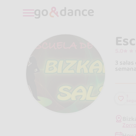
Esc
5.0
3 salas
semana 
1
segu
Bizk
Zorro
Hoy 