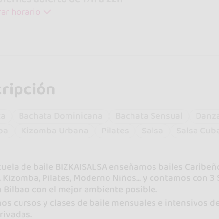
ar horario
ripción
ta
Bachata Dominicana
Bachata Sensual
Danz
ba
Kizomba Urbana
Pilates
Salsa
Salsa Cub
cuela de baile BIZKAISALSA enseñamos bailes Caribeño
 Kizomba, Pilates, Moderno Niños... y contamos con 3
n Bilbao con el mejor ambiente posible.
s cursos y clases de baile mensuales e intensivos de
rivadas.