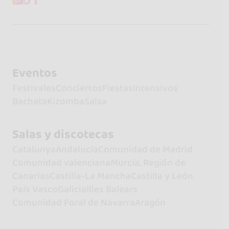
Eventos
Festivales
Conciertos
Fiestas
Intensivos
Bachata
Kizomba
Salsa
Salas y discotecas
Catalunya
Andalucía
Comunidad de Madrid
Comunidad valenciana
Murcia, Región de
Canarias
Castilla-La Mancha
Castilla y León
País Vasco
Galicia
Illes Balears
Comunidad Foral de Navarra
Aragón