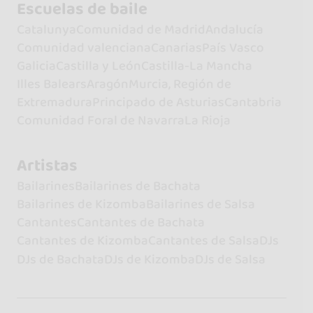
Escuelas de baile
Catalunya
Comunidad de Madrid
Andalucía
Comunidad valenciana
Canarias
País Vasco
Galicia
Castilla y León
Castilla-La Mancha
Illes Balears
Aragón
Murcia, Región de
Extremadura
Principado de Asturias
Cantabria
Comunidad Foral de Navarra
La Rioja
Artistas
Bailarines
Bailarines de Bachata
Bailarines de Kizomba
Bailarines de Salsa
Cantantes
Cantantes de Bachata
Cantantes de Kizomba
Cantantes de Salsa
DJs
DJs de Bachata
DJs de Kizomba
DJs de Salsa