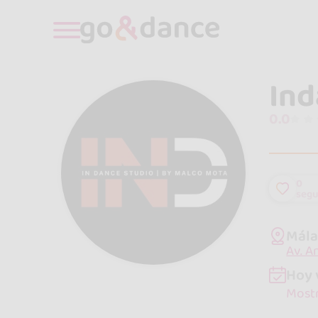
Ind
0.0
0
segu
Mála
Av. A
Hoy 
Mostr