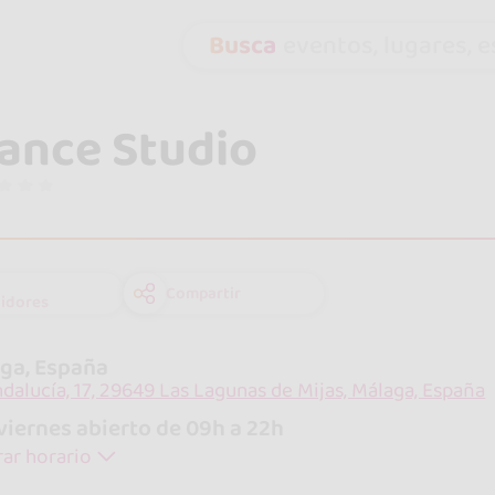
Busca
eventos, lugares, es
ance Studio
Compartir
idores
ga, España
ndalucía, 17, 29649 Las Lagunas de Mijas, Málaga, España
viernes abierto de 09h a 22h
ar horario