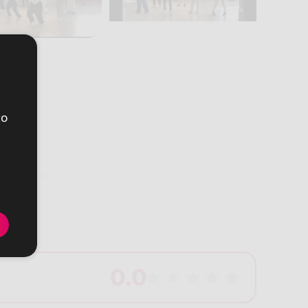
to
0.0