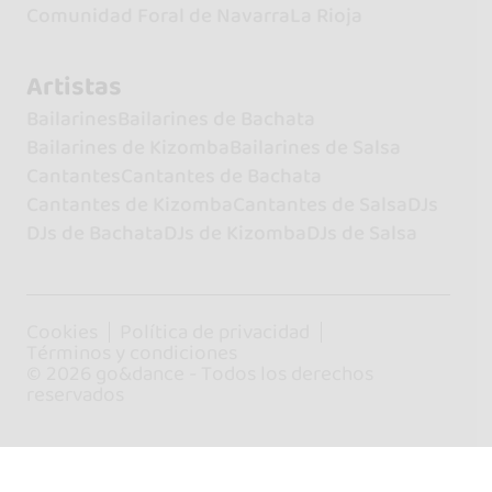
Comunidad Foral de Navarra
La Rioja
Artistas
Bailarines
Bailarines de Bachata
Bailarines de Kizomba
Bailarines de Salsa
Cantantes
Cantantes de Bachata
Cantantes de Kizomba
Cantantes de Salsa
DJs
DJs de Bachata
DJs de Kizomba
DJs de Salsa
Cookies
Política de privacidad
Términos y condiciones
© 2026 go&dance - Todos los derechos
reservados