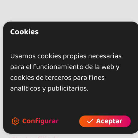
Cookies
Usamos cookies propias necesarias
go&dance
para el funcionamiento de la web y
Escuelas de baile
Castellón
cookies de terceros para fines
Liston baile Vinaròs
analíticos y publicitarios.
+ Crea tu evento
+ Crea tu local
Configurar
Aceptar
+ Crea tu página de artista