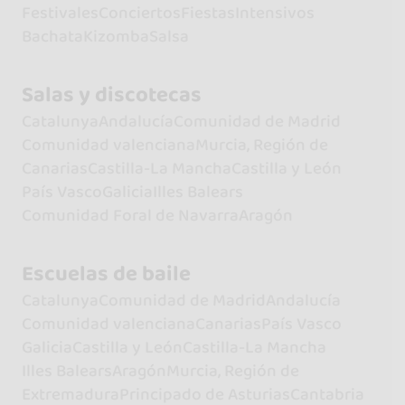
Festivales
Conciertos
Fiestas
Intensivos
Bachata
Kizomba
Salsa
Salas y discotecas
Catalunya
Andalucía
Comunidad de Madrid
Comunidad valenciana
Murcia, Región de
Canarias
Castilla-La Mancha
Castilla y León
País Vasco
Galicia
Illes Balears
Comunidad Foral de Navarra
Aragón
Escuelas de baile
Catalunya
Comunidad de Madrid
Andalucía
Comunidad valenciana
Canarias
País Vasco
Galicia
Castilla y León
Castilla-La Mancha
Illes Balears
Aragón
Murcia, Región de
Extremadura
Principado de Asturias
Cantabria