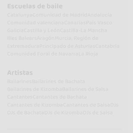
Escuelas de baile
Catalunya
Comunidad de Madrid
Andalucía
Comunidad valenciana
Canarias
País Vasco
Galicia
Castilla y León
Castilla-La Mancha
Illes Balears
Aragón
Murcia, Región de
Extremadura
Principado de Asturias
Cantabria
Comunidad Foral de Navarra
La Rioja
Artistas
Bailarines
Bailarines de Bachata
Bailarines de Kizomba
Bailarines de Salsa
Cantantes
Cantantes de Bachata
Cantantes de Kizomba
Cantantes de Salsa
DJs
DJs de Bachata
DJs de Kizomba
DJs de Salsa