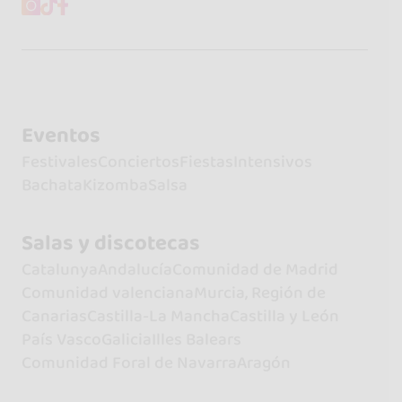
Eventos
Festivales
Conciertos
Fiestas
Intensivos
Bachata
Kizomba
Salsa
Salas y discotecas
Catalunya
Andalucía
Comunidad de Madrid
Comunidad valenciana
Murcia, Región de
Canarias
Castilla-La Mancha
Castilla y León
País Vasco
Galicia
Illes Balears
Comunidad Foral de Navarra
Aragón