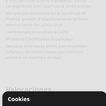
y tras casi cuatro años trabajando juntos
consiguieron, tras clasificarse junto a otras
dos parejas españolas en la semifinal de
Madrid, quedar: 5º clasificados en la Final
Internacional de Lisboa en el
Campeonato AfricaDancar 2013
(Primeros Clasificados Españoles)
Desde el 2010 hasta ahora, han impartido
talleres y realizado shows por distintos
eventos en España y Europa
Valoraciones
Cookies