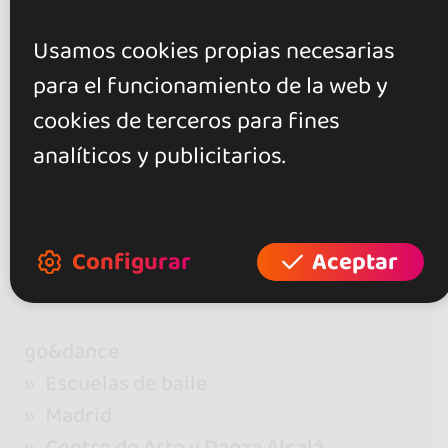
0.0
Usamos cookies propias necesarias
0 opiniones
para el funcionamiento de la web y
cookies de terceros para fines
+ Mostrar más
Valora este local
analíticos y publicitarios.
Configurar
Aceptar
go&dance
Escuelas de baile
Madrid
Centro de Arte y Danza Alcalá