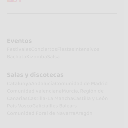
Eventos
Festivales
Conciertos
Fiestas
Intensivos
Bachata
Kizomba
Salsa
Salas y discotecas
Catalunya
Andalucía
Comunidad de Madrid
Comunidad valenciana
Murcia, Región de
Canarias
Castilla-La Mancha
Castilla y León
País Vasco
Galicia
Illes Balears
Comunidad Foral de Navarra
Aragón