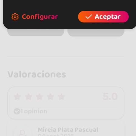
+ 3
Configurar
Aceptar
Valoraciones
5.0
1 opinion
Mireia Plata Pascual