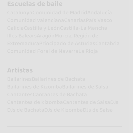
Escuelas de baile
Catalunya
Comunidad de Madrid
Andalucía
Comunidad valenciana
Canarias
País Vasco
Galicia
Castilla y León
Castilla-La Mancha
Illes Balears
Aragón
Murcia, Región de
Extremadura
Principado de Asturias
Cantabria
Comunidad Foral de Navarra
La Rioja
Artistas
Bailarines
Bailarines de Bachata
Bailarines de Kizomba
Bailarines de Salsa
Cantantes
Cantantes de Bachata
Cantantes de Kizomba
Cantantes de Salsa
DJs
DJs de Bachata
DJs de Kizomba
DJs de Salsa