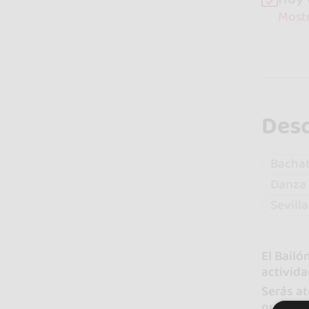
Mostr
Desc
Bacha
Danza 
Sevill
El Bailó
activida
Serás a
nuevas 