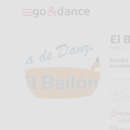
El 
0.0
Equipo 
excelen
0
segu
Madr
Carr.
Hoy 