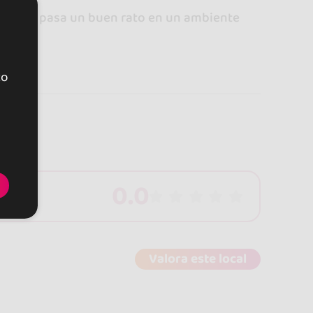
ersonal y pasa un buen rato en un ambiente
to
0.0
Valora este local