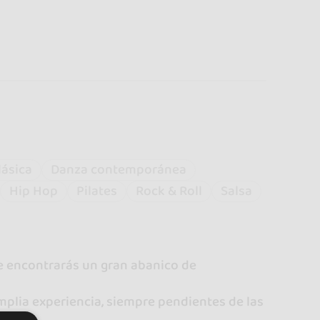
lásica
Danza contemporánea
Hip Hop
Pilates
Rock & Roll
Salsa
ue encontrarás un gran abanico de
plia experiencia, siempre pendientes de las