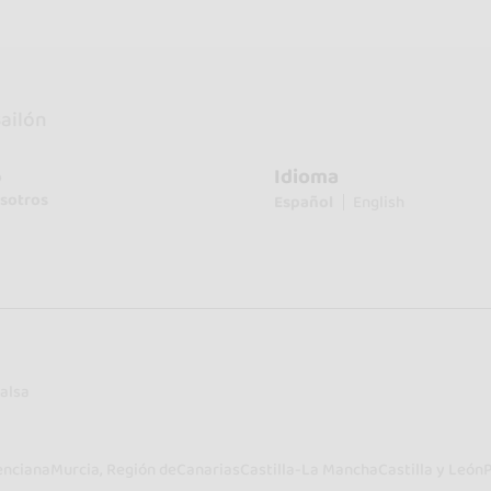
Bailón
Idioma
o
sotros
Español
English
alsa
enciana
Murcia, Región de
Canarias
Castilla-La Mancha
Castilla y León