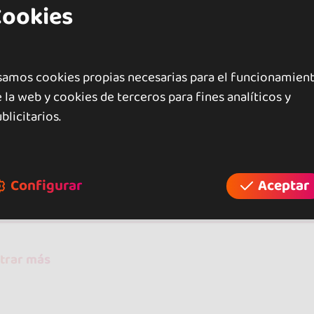
Cookies
ad no está reñida con la diversión, recibe un trato p
e.
samos cookies propias necesarias para el funcionamien
 la web y cookies de terceros para fines analíticos y
blicitarios.
raciones
Configurar
Aceptar
opiniones
trar más