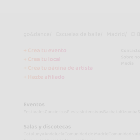
go&dance
Escuelas de baile
Madrid
El 
+ Crea tu evento
Contact
Sobre no
+ Crea tu local
Media
+ Crea tu página de artista
+ Hazte afiliado
Eventos
Festivales
Conciertos
Fiestas
Intensivos
Bachata
Kizomba
S
Salas y discotecas
Catalunya
Andalucía
Comunidad de Madrid
Comunidad val