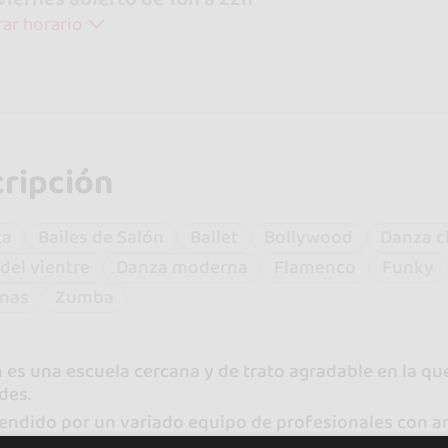
ar horario
ripción
ta
Bailes de Salón
Ballet
Bollywood
Danza c
del vientre
Danza moderna
Flamenco
Funky
anas
Zumba
n es una escuela cercana y de trato agradable en la q
des.
tendido por un variado equipo de profesionales con am
tendencias para estar a la última en todo momento.