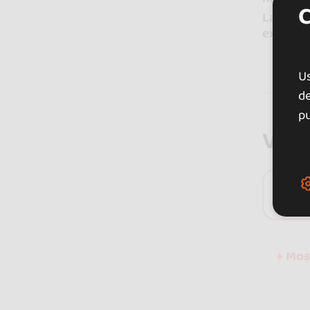
La calid
excelent
U
de
pu
Valo
0 
+ Mos