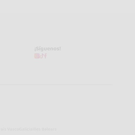
¡Síguenos!
País Vasco
Galicia
Illes Balears