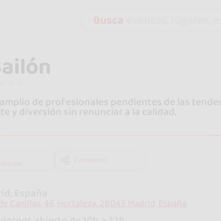
Busca
eventos, lugares, es
Bailón
amplio de profesionales pendientes de las tenden
te y diversión sin renunciar a la calidad.
Compartir
idores
id, España
 de Canillas, 46, Hortaleza, 28043 Madrid, España
viernes abierto de 10h a 22h