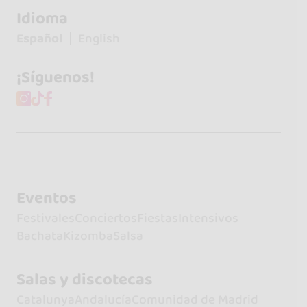
Idioma
Español
English
¡Síguenos!
Eventos
Festivales
Conciertos
Fiestas
Intensivos
Bachata
Kizomba
Salsa
Salas y discotecas
Catalunya
Andalucía
Comunidad de Madrid