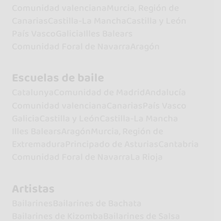
Comunidad valenciana
Murcia, Región de
Canarias
Castilla-La Mancha
Castilla y León
País Vasco
Galicia
Illes Balears
Comunidad Foral de Navarra
Aragón
Escuelas de baile
Catalunya
Comunidad de Madrid
Andalucía
Comunidad valenciana
Canarias
País Vasco
Galicia
Castilla y León
Castilla-La Mancha
Illes Balears
Aragón
Murcia, Región de
Extremadura
Principado de Asturias
Cantabria
Comunidad Foral de Navarra
La Rioja
Artistas
Bailarines
Bailarines de Bachata
Bailarines de Kizomba
Bailarines de Salsa